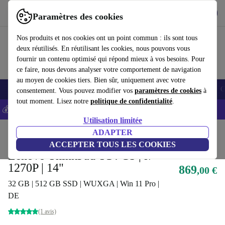
Télécharger l'application
Télécharger
Paramètres des cookies
Utilisez refurbed rapidement et facilement
Nos produits et nos cookies ont un point commun : ils sont tous
deux réutilisés. En réutilisant les cookies, nous pouvons vous
fournir un contenu optimisé qui répond mieux à vos besoins. Pour
ce faire, nous devons analyser votre comportement de navigation
au moyen de cookies tiers. Bien sûr, uniquement avec votre
Smartphones
Laptops
Tablettes
Montres connectées
Accessoires
C
consentement. Vous pouvez modifier vos
paramètres de cookies
à
tout moment. Lisez notre
politique de confidentialité
.
💰-5% EXTRA sur les iPhones – Code: IPHONEDEAL -
CGV
Utilisation limitée
Accueil
Produits
Ordinateurs portables
ADAPTER
Ordinateurs portables Lenovo
ACCEPTER TOUS LES COOKIES
Lenovo ThinkPad T14 G3 | i7-
1270P | 14"
869
,00 €
32 GB | 512 GB SSD | WUXGA | Win 11 Pro |
DE
(1 avis)