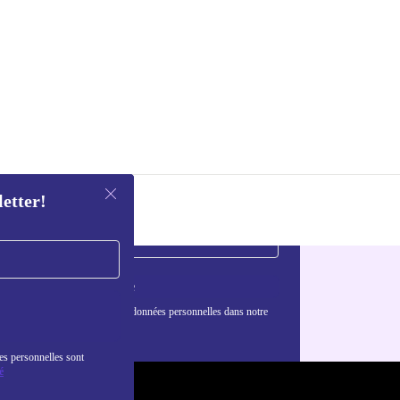
letter!
S'inscrire
nformations sur l'utilisation des données personnelles dans notre
nfidentialité
.
es personnelles sont
é