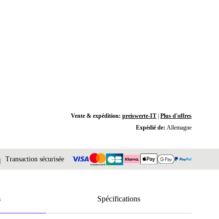
Vente & expédition:
preiswerte-IT
|
Plus d'offres
Expédié de:
Allemagne
Transaction sécurisée
s
Spécifications