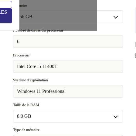
Mémoire
LES
256 GB
256 GB
Nombre de cœurs du processeur
Disponible dans d'autres variantes
6
512 GB
+63,91 €
Processeur
Intel Core i5-11400T
Système d'exploitation
Windows 11 Professional
Taille de la RAM
8.0 GB
8.0 GB
Type de mémoire