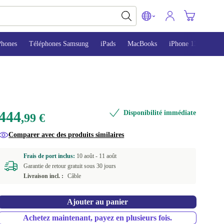
Phones
Téléphones Samsung
iPads
MacBooks
iPhone 13
iPho
444
Disponibilité immédiate
,99 €
Comparer avec des produits similaires
Frais de port inclus:
10 août -
11 août
Garantie de retour gratuit sous 30 jours
Livraison incl. :
Câble
Ajouter au panier
Achetez maintenant, payez en plusieurs fois.