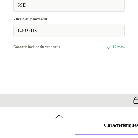
Disponible dans d'autres variantes
SSD
16.0 GB
+33,91 €
Vitesse du processeur
1.30 GHz
Garantie incluse du vendeur :
12 mois
Caractéristique