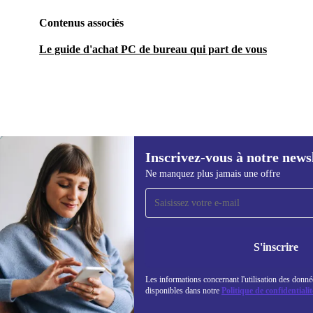
Contenus associés
Le guide d'achat PC de bureau qui part de vous
Inscrivez-vous à notre news
444,99 €
Ne manquez plus jamais une offre
Recevoir offres et infos de
refurbed par mail
Ne manquez plus aucune offre.
Retrouvez les i
S'inscrire
politique de co
Les informations concernant l'utilisation des donné
disponibles dans notre
Politique de confidentialit
REFURBED FRANCE - RETHINK NEW.