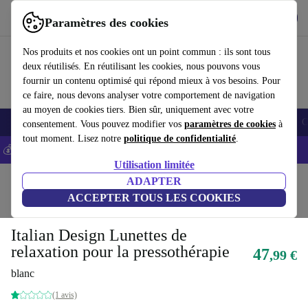
Télécharger l'application
Télécharger
Paramètres des cookies
Utilisez refurbed rapidement et facilement
Nos produits et nos cookies ont un point commun : ils sont tous
deux réutilisés. En réutilisant les cookies, nous pouvons vous
fournir un contenu optimisé qui répond mieux à vos besoins. Pour
ce faire, nous devons analyser votre comportement de navigation
au moyen de cookies tiers. Bien sûr, uniquement avec votre
Smartphones
Laptops
Tablettes
Montres connectées
Accessoires
C
consentement. Vous pouvez modifier vos
paramètres de cookies
à
tout moment. Lisez notre
politique de confidentialité
.
💰-5% EXTRA sur les iPhones – Code: IPHONEDEAL -
CGV
Utilisation limitée
Accueil
Produits
Santé & Beauté
ADAPTER
Soins du corps
ACCEPTER TOUS LES COOKIES
Directement du fabricant original
Italian Design Lunettes de
relaxation pour la pressothérapie
47
,99 €
blanc
(1 avis)