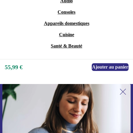
Audio
Consoles
Appareils domestiques
Cuisine
Santé & Beauté
55,99 €
Ajouter au panier
Recevoir offres et infos de refurbed
par mail
Ne manquez plus aucune offre.