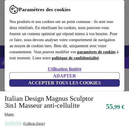
Télécharger l'application
Télécharger
Paramètres des cookies
Utilisez refurbed rapidement et facilement
Nos produits et nos cookies ont un point commun : ils sont tous
deux réutilisés. En réutilisant les cookies, nous pouvons vous
fournir un contenu optimisé qui répond mieux à vos besoins. Pour
ce faire, nous devons analyser votre comportement de navigation
au moyen de cookies tiers. Bien sûr, uniquement avec votre
Smartphones
Laptops
Tablettes
Montres connectées
Accessoires
C
consentement. Vous pouvez modifier vos
paramètres de cookies
à
tout moment. Lisez notre
politique de confidentialité
.
💰-5% EXTRA sur les iPhones – Code: IPHONEDEAL -
CGV
Utilisation limitée
Accueil
Produits
Santé & Beauté
ADAPTER
Soins du corps
ACCEPTER TOUS LES COOKIES
Directement du fabricant original
Italian Design Magnus Sculptor
3in1 Masseur anti-cellulite
55
,99 €
blanc
(Collecte d'avis)