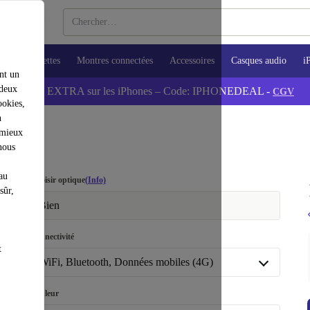
ops
Tablettes
Montres connectées
Accessoires
Casques audio
i
nt un
 deux
💰-5% EXTRA sur les iPhones – Code: IPHONEDEAL -
CGV
ookies,
n
 mieux
nous
au
Choisir optique
(Info)
sûr,
Bien
Connectivité
t
WiFi, Bluetooth, Données mobiles (4G)
WiFi, Bluetooth, Données mobiles (4G)
Couleur