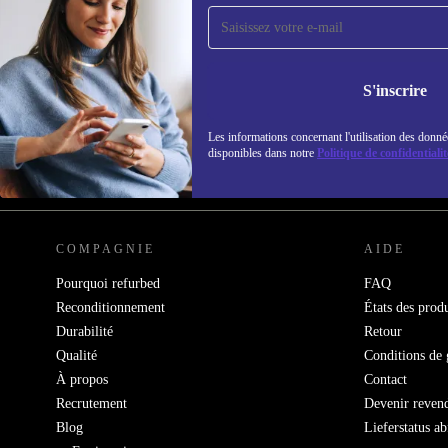
Recevoir offres et infos de
refurbed par mail
Ne manquez plus aucune offre.
Retrouvez les i
S'inscrire
politique de co
Les informations concernant l'utilisation des donné
disponibles dans notre
Politique de confidentialit
REFURBED FRANCE - RETHINK NEW.
COMPAGNIE
AIDE
Pourquoi refurbed
FAQ
Reconditionnement
États des produ
Durabilité
Retour
Qualité
Conditions de 
À propos
Contact
Recrutement
Devenir reven
Blog
Lieferstatus a