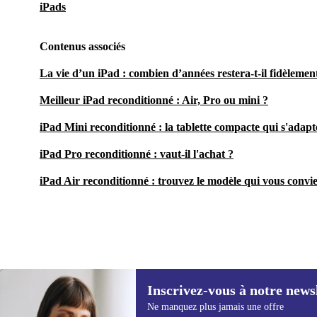
iPads
Contenus associés
La vie d’un iPad : combien d’années restera-t-il fidèlement
Meilleur iPad reconditionné : Air, Pro ou mini ?
iPad Mini reconditionné : la tablette compacte qui s'adapte
iPad Pro reconditionné : vaut-il l'achat ?
iPad Air reconditionné : trouvez le modèle qui vous convi
Inscrivez-vous à notre news
150,00 €
Ne manquez plus jamais une offre