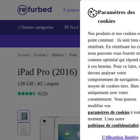
À propos
Aide
Paramètres des
cookies
Toutes catégories
🎒 Back to school
Smartphones
Lapt
Nos produits et nos cookies o
point commun : ils sont tous
réutilisés. En réutilisant les c
nous pouvons vous fournir u
Accueil
Produits
Tablettes
iPads
contenu optimisé qui répond
à vos besoins. Pour ce faire, 
iPad Pro (2016) | 9.7"
devons analyser votre
comportement de navigation 
128 GB | 4G | argent
moyen de cookies tiers. Bien 
uniquement avec votre
(4,7/5)
consentement. Vous pouvez
modifier vos
paramètres de cookies
à tou
moment. Lisez notre
politique de confidentialité
.
Utilisation limitée