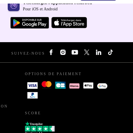
Téléchargez l'application refurbed
Pour iOS et Android
SUIVEZ-NOUS
OPTIONS DE PAIEMENT
ION
SCORE
Trustpilot