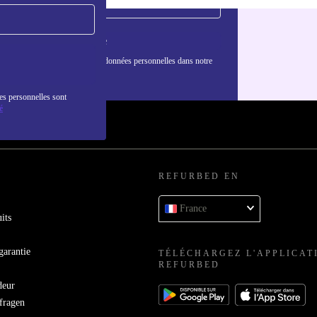
S'inscrire
nformations sur l'utilisation des données personnelles dans notre
nfidentialité
.
es personnelles sont
é
REFURBED EN
France
its
garantie
TÉLÉCHARGEZ L'APPLICAT
REFURBED
deur
bfragen