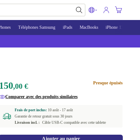
Phones
Téléphones Samsung
iPads
MacBooks
iPhone 13
iPho
150
Presque épuisés
,00 €
Comparer avec des produits similaires
Frais de port inclus:
10 août -
17 août
Garantie de retour gratuit sous 30 jours
Livraison incl. :
Câble USB-C compatible avec cette tablette
Ajouter au panier