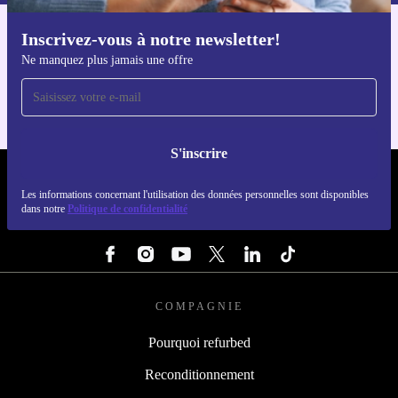
Inscrivez-vous à notre newsletter!
Téléchargez l'application refurbed
Ne manquez plus jamais une offre
Pour iOS et Android
S'inscrire
REFURBED FRANCE - RETHINK NEW.
Les informations concernant l'utilisation des données personnelles sont disponibles
dans notre
Politique de confidentialité
SUIVEZ-NOUS
COMPAGNIE
Pourquoi refurbed
Reconditionnement