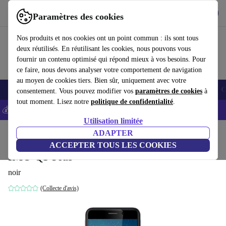
Télécharger l'application
Télécharger
Paramètres des cookies
Utilisez refurbed rapidement et facilement
Nos produits et nos cookies ont un point commun : ils sont tous
deux réutilisés. En réutilisant les cookies, nous pouvons vous
fournir un contenu optimisé qui répond mieux à vos besoins. Pour
ce faire, nous devons analyser votre comportement de navigation
au moyen de cookies tiers. Bien sûr, uniquement avec votre
Smartphones
Laptops
Tablettes
Montres connectées
Accessoires
C
consentement. Vous pouvez modifier vos
paramètres de cookies
à
tout moment. Lisez notre
politique de confidentialité
.
💰-5% EXTRA sur les iPhones – Code: IPHONEDEAL -
CGV
Utilisation limitée
Accueil
Produits
Téléphones & Smartphones
ADAPTER
ACCEPTER TOUS LES COOKIES
IMO Q3 Plus
noir
(Collecte d'avis)