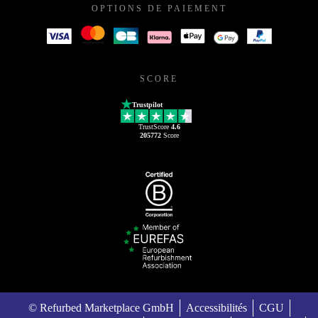
OPTIONS DE PAIEMENT
SCORE
Trustpilot
TrustScore
4.6
205772
Score
© Refurbed Marketplace GmbH
Accessibilités
CGU