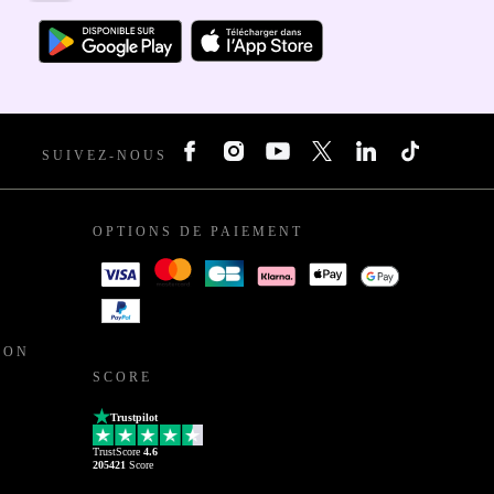
SUIVEZ-NOUS
OPTIONS DE PAIEMENT
ION
SCORE
Trustpilot
TrustScore
4.6
205421
Score