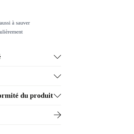
aussi à sauver
culièrement
les émissions
s.
é
 autres
ment bien. Pour
 de test
formité du produit