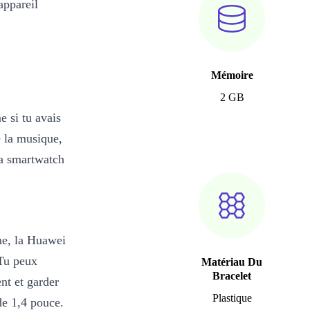
appareil
Mémoire
2 GB
 si tu avais
e la musique,
 ta smartwatch
ne, la Huawei
 Tu peux
Matériau Du
Bracelet
nt et garder
Plastique
de 1,4 pouce.