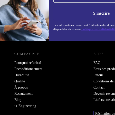
refurbed par mail
Ne manquez plus aucune offre.
Retrouvez les i
S'inscrire
politique de co
Les informations concernant l'utilisation des donné
disponibles dans notre
Politique de confidentialit
REFURBED FRANCE - RETHINK NEW.
COMPAGNIE
AIDE
Pourquoi refurbed
FAQ
Reconditionnement
États des produ
Durabilité
Retour
Qualité
Conditions de 
À propos
Contact
Recrutement
Devenir reven
Blog
Lieferstatus a
↪ Engineering
Résiliation de