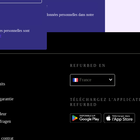
S'inscrire
nformations sur l'utilisation des données personnelles dans notre
nfidentialité
.
es personnelles sont
é
REFURBED EN
France
its
garantie
TÉLÉCHARGEZ L'APPLICAT
REFURBED
deur
bfragen
 contrat