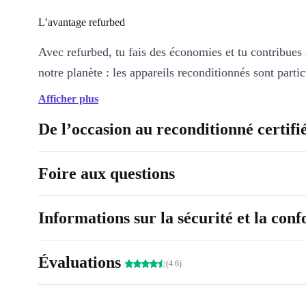
L’avantage refurbed
Avec refurbed, tu fais des économies et tu contribues 
notre planète : les appareils reconditionnés sont parti
écologiques étant donné qu’ils permettent de réduire 
Afficher plus
de CO2 de 70 % et les déchets électroniques polluant
De l’occasion au reconditionné certifi
La Huawei Watch 3 Active refurbed, comme tous nos
appareils, est en excellent état et fonctionne parfaite
Foire aux questions
t’éviter toute inquiétude, nous te proposons une phase
gratuite de 30 jours et au moins un an de garantie.
Informations sur la sécurité et la con
Évaluations
(4.6)