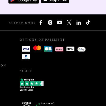
SUIVEZ-NOUS
OPTIONS DE PAIEMENT
ION
SCORE
Trustpilot
TrustScore
4.6
205897
Score