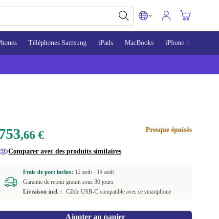
Phones
Téléphones Samsung
iPads
MacBooks
iPhone 13
iPho
753
Presque épuisés
,66 €
Comparer avec des produits similaires
Frais de port inclus:
12 août -
14 août
Garantie de retour gratuit sous 30 jours
Livraison incl. :
Câble USB-C compatible avec ce smartphone
Ajouter au panier