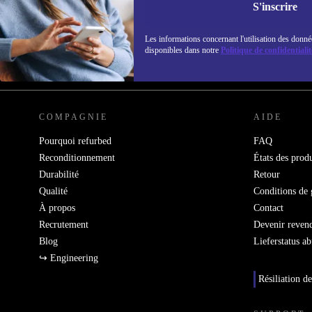
Retrouvez les i
S'inscrire
politique de co
Les informations concernant l'utilisation des donné
disponibles dans notre
Politique de confidentialit
REFURBED FRANCE - RETHINK NEW.
COMPAGNIE
AIDE
Pourquoi refurbed
FAQ
Reconditionnement
États des produ
Durabilité
Retour
Qualité
Conditions de 
À propos
Contact
Recrutement
Devenir reven
Blog
Lieferstatus a
↪ Engineering
Résiliation de