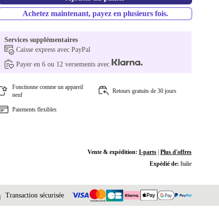
Achetez maintenant, payez en plusieurs fois.
Services supplémentaires
Caisse express avec PayPal
Payer en 6 ou 12 versements avec
Fonctionne comme un appareil
Retours gratuits de 30 jours
neuf
Paiements flexibles
Vente & expédition:
I-parts
|
Plus d'offres
Expédié de:
Italie
Transaction sécurisée