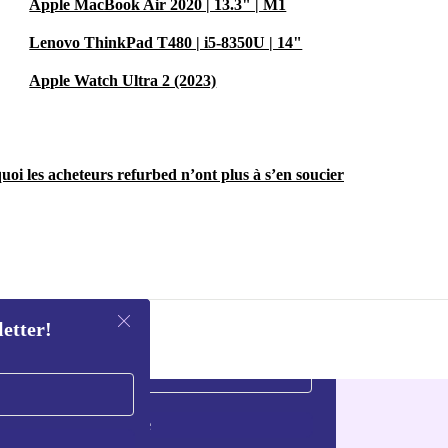
Apple MacBook Air 2020 | 13.3" | M1
Lenovo ThinkPad T480 | i5-8350U | 14"
Apple Watch Ultra 2 (2023)
uoi les acheteurs refurbed n’ont plus à s’en soucier
letter!
S'inscrire