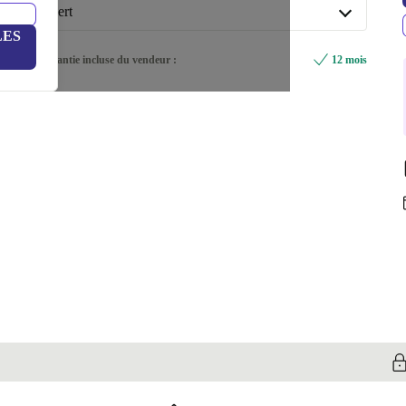
vert
LES
vert
Garantie incluse du vendeur :
12 mois
Disponible dans d'autres variantes
noir
+430,84 €