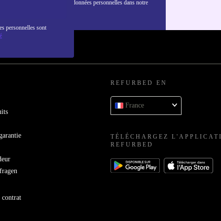
nformations sur l'utilisation des données personnelles dans notre
nfidentialité
.
es personnelles sont
é
REFURBED EN
France
its
garantie
TÉLÉCHARGEZ L'APPLICAT
REFURBED
deur
bfragen
 contrat