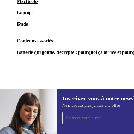
MacBooks
Laptops
iPads
Contenus associés
Batterie qui gonfle, décrypté : pourquoi ça arrive et pourq
Inscrivez-vous à notre news
753,66 €
Ne manquez plus jamais une offre
Recevoir offres et infos de
refurbed par mail
Ne manquez plus aucune offre.