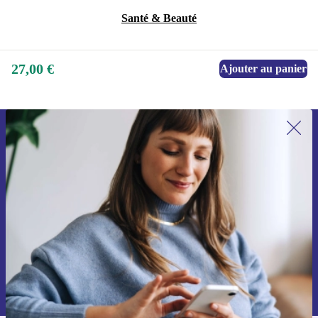
Santé & Beauté
27,00 €
Ajouter au panier
Recevoir offres et infos de refurbed
par mail
Ne manquez plus aucune offre.
S'inscrire
Retrouvez les informations sur l'utilisation des données personnelles
dans notre
politique de confidentialité
.