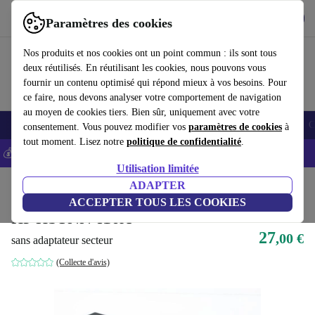
Télécharger l'application
Télécharger
Paramètres des cookies
Utilisez refurbed rapidement et facilement
Nos produits et nos cookies ont un point commun : ils sont tous
deux réutilisés. En réutilisant les cookies, nous pouvons vous
fournir un contenu optimisé qui répond mieux à vos besoins. Pour
ce faire, nous devons analyser votre comportement de navigation
au moyen de cookies tiers. Bien sûr, uniquement avec votre
Smartphones
Laptops
Tablettes
Montres connectées
Accessoires
C
consentement. Vous pouvez modifier vos
paramètres de cookies
à
tout moment. Lisez notre
politique de confidentialité
.
💰-5% EXTRA sur les iPhones – Code: IPHONEDEAL -
CGV
Utilisation limitée
Accueil
Produits
Accessoires
ADAPTER
Accessoires Ordinateur
ACCEPTER TOUS LES COOKIES
HP HSTNN-I16X
27
,00 €
sans adaptateur secteur
(Collecte d'avis)