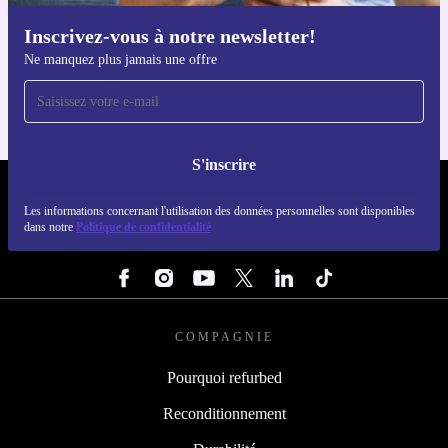
Inscrivez-vous à notre newsletter!
Téléchargez l'application refurbed
Ne manquez plus jamais une offre
Pour iOS et Android
S'inscrire
REFURBED FRANCE - RETHINK NEW.
Les informations concernant l'utilisation des données personnelles sont disponibles
dans notre
Politique de confidentialité
SUIVEZ-NOUS
COMPAGNIE
Pourquoi refurbed
Reconditionnement