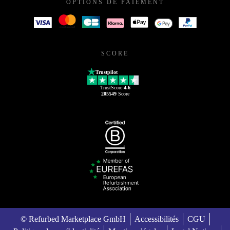
OPTIONS DE PAIEMENT
SCORE
Trustpilot
TrustScore
4.6
205549
Score
© Refurbed Marketplace GmbH
Accessibilités
CGU