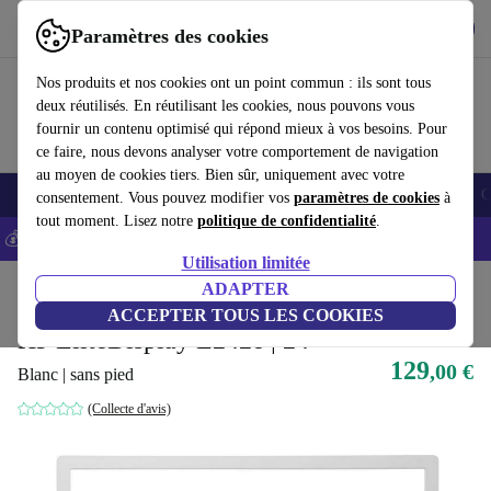
Télécharger l'application
Télécharger
Paramètres des cookies
Utilisez refurbed rapidement et facilement
Nos produits et nos cookies ont un point commun : ils sont tous
deux réutilisés. En réutilisant les cookies, nous pouvons vous
fournir un contenu optimisé qui répond mieux à vos besoins. Pour
ce faire, nous devons analyser votre comportement de navigation
au moyen de cookies tiers. Bien sûr, uniquement avec votre
Smartphones
Laptops
Tablettes
Montres connectées
Accessoires
C
consentement. Vous pouvez modifier vos
paramètres de cookies
à
tout moment. Lisez notre
politique de confidentialité
.
💰-5% EXTRA sur les iPhones – Code: IPHONEDEAL -
CGV
Utilisation limitée
Accueil
Produits
Écrans
ADAPTER
ACCEPTER TOUS LES COOKIES
HP EliteDisplay E242e | 24"
129
,00 €
Blanc | sans pied
(Collecte d'avis)