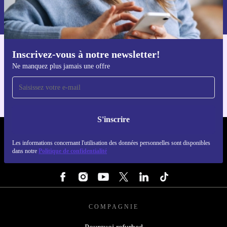
Retrouvez les informations sur l'utilisation des données personnelles
dans notre
politique de confidentialité
.
Inscrivez-vous à notre newsletter!
Téléchargez l'application refurbed
Ne manquez plus jamais une offre
Pour iOS et Android
S'inscrire
REFURBED FRANCE - RETHINK NEW.
Les informations concernant l'utilisation des données personnelles sont disponibles
dans notre
Politique de confidentialité
SUIVEZ-NOUS
COMPAGNIE