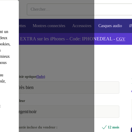
ops
Tablettes
Montres connectées
Accessoires
Casques audio
i
nt un
 deux
💰-5% EXTRA sur les iPhones – Code: IPHONEDEAL -
CGV
ookies,
n
 mieux
nous
au
Choisir optique
(Info)
sûr,
Très bien
Couleur
t
argent/noir
Garantie incluse du vendeur :
12 mois