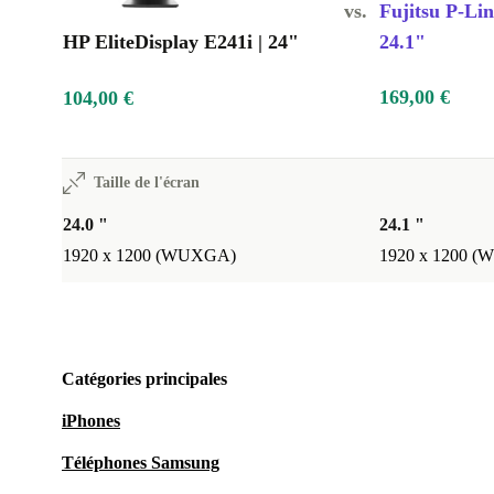
vs.
Fujitsu P-Li
HP EliteDisplay E241i | 24"
24.1"
169,00 €
104,00 €
Taille de l'écran
24.0 "
24.1 "
1920 x 1200 (WUXGA)
1920 x 1200 
Catégories principales
iPhones
Téléphones Samsung