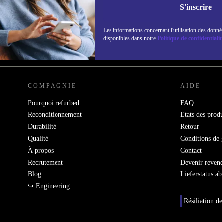
Retrouvez les i
S'inscrire
politique de co
Les informations concernant l'utilisation des donné
disponibles dans notre
Politique de confidentialit
REFURBED FRANCE - RETHINK NEW.
COMPAGNIE
AIDE
Pourquoi refurbed
FAQ
Reconditionnement
États des produ
Durabilité
Retour
Qualité
Conditions de 
À propos
Contact
Recrutement
Devenir reven
Blog
Lieferstatus a
↪ Engineering
Résiliation de