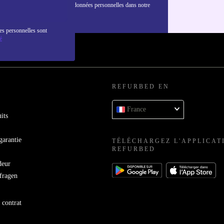
nformations sur l'utilisation des données personnelles dans notre
nfidentialité
.
es personnelles sont
é
REFURBED EN
France
its
garantie
TÉLÉCHARGEZ L'APPLICAT
REFURBED
deur
bfragen
 contrat