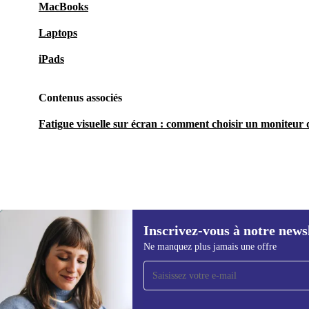
MacBooks
Laptops
iPads
Contenus associés
Fatigue visuelle sur écran : comment choisir un moniteur q
Inscrivez-vous à notre news
104,00 €
Ne manquez plus jamais une offre
Recevoir offres et infos de
refurbed par mail
Ne manquez plus aucune offre.