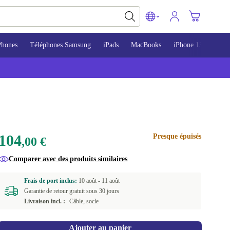
Phones
Téléphones Samsung
iPads
MacBooks
iPhone 13
iPho
104
Presque épuisés
,00 €
Comparer avec des produits similaires
Frais de port inclus:
10 août -
11 août
Garantie de retour gratuit sous 30 jours
Livraison incl. :
Câble, socle
Ajouter au panier