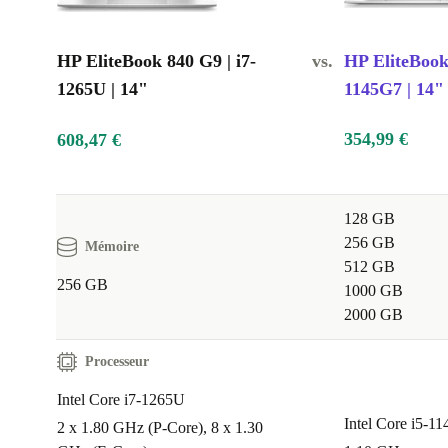
HP EliteBook 840 G9 | i7-
vs.
HP EliteBook 
1265U | 14"
1145G7 | 14"
354,99 €
608,47 €
128 GB
256 GB
Mémoire
512 GB
256 GB
1000 GB
2000 GB
Processeur
Intel Core i7-1265U
Intel Core i5-1
2 x 1.80 GHz (P-Core), 8 x 1.30