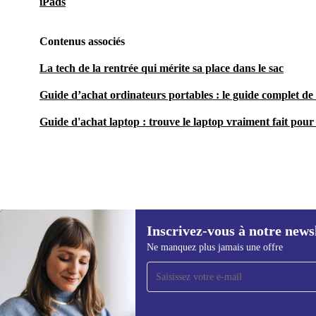
iPads
Contenus associés
La tech de la rentrée qui mérite sa place dans le sac
Guide d’achat ordinateurs portables : le guide complet de 
Guide d'achat laptop : trouve le laptop vraiment fait pour 
Inscrivez-vous à notre news
608,47 €
Ne manquez plus jamais une offre
Recevoir offres et infos de
refurbed par mail
Ne manquez plus aucune offre.