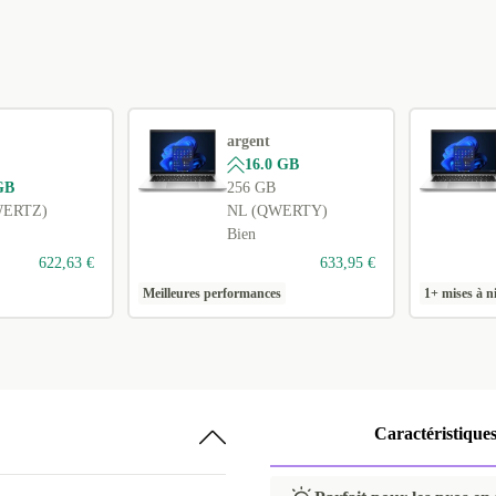
argent
16.0 GB
GB
256 GB
WERTZ)
NL (QWERTY)
Bien
622,63 €
633,95 €
Meilleures performances
1+ mises à n
Caractéristique