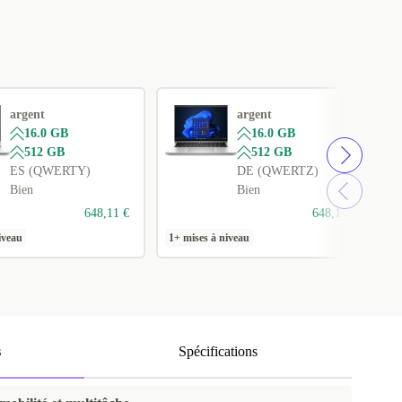
argent
argent
16.0 GB
16.0 GB
512 GB
512 GB
ES (QWERTY)
DE (QWERTZ)
Bien
Bien
648,11 €
648,11 €
iveau
1+ mises à niveau
1
s
Spécifications