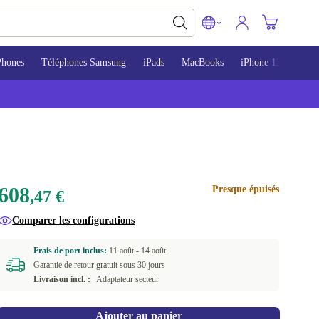
Phones
Téléphones Samsung
iPads
MacBooks
iPhone 13
iPho
608
Presque épuisés
,47 €
Comparer les configurations
Frais de port inclus:
11 août -
14 août
Garantie de retour gratuit sous 30 jours
Livraison incl. :
Adaptateur secteur
Ajouter au panier