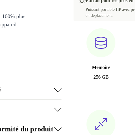
Parfait pour les pros en 
Puissant portable HP avec pro
et 100% plus
en déplacement.
appareil
Mémoire
256 GB
é
formité du produit