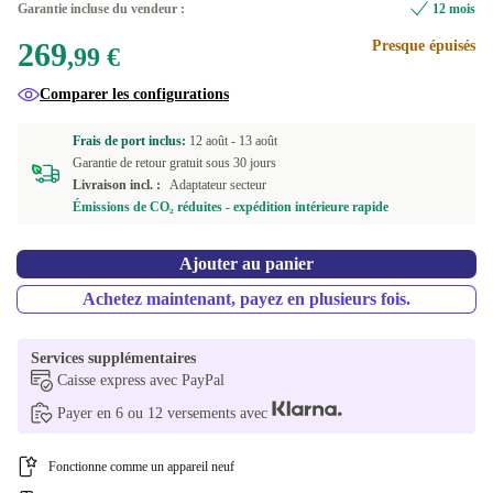
Garantie incluse du vendeur :
12 mois
2000 GB
+291,50 €
269
Presque épuisés
FI (QWERTY)
Neuve
+40,00 €
+65,01 €
,99 €
Comparer les configurations
US (QWERTY)
+40,00 €
Frais de port inclus:
12 août -
13 août
CZ (QWERTZ)
+40,00 €
Garantie de retour gratuit sous 30 jours
Livraison incl. :
Adaptateur secteur
Disponible dans d'autres variantes
Émissions de CO₂ réduites - expédition intérieure rapide
FR (AZERTY)
+38,22 €
Ajouter au panier
NL (QWERTY)
+40,00 €
Achetez maintenant, payez en plusieurs fois.
DK (QWERTY)
+40,00 €
Services supplémentaires
GR (QWERTY)
+40,00 €
Caisse express avec PayPal
Payer en 6 ou 12 versements avec
ND (QWERTY)
+40,00 €
Fonctionne comme un appareil neuf
ES (QWERTY)
+40,00 €