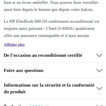
haut et un écran antireflet. Vous pouvez donc travailler
aussi bien depuis le bureau que depuis votre balcon.
Le HP EliteBook 840 G6 entièrement reconditionné est
toujours aussi puissant : l’Intel i5-8365U quadricœur
offre une puissance remarquable et n’aura aucune
difficulté à traiter les listes Excel les plus complexes.
Afficher plus
Raffiné, léger, fin
De l’occasion au reconditionné certifié
En bref : compact. Malgré un clavier de taille normale et
Foire aux questions
un écran 14” haute résolution, le fabricant a cherché à
réaliser des économies de place partout où cela était
possible, surtout au niveau des bords. Ainsi, l’écran
Informations sur la sécurité et la conformité
du produit
possède non seulement un cadre fin, mais grâce à la
conception en aluminium de son boîtier, le notebook est
également très solide et offre une bonne prise en main.