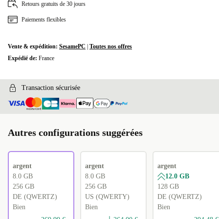
Retours gratuits de 30 jours
PL (QWERTY)
+40,00 €
Paiements flexibles
SE (QWERTY)
+40,00 €
Vente & expédition:
SesamePC
|
Toutes nos offres
SI (QWERTZ)
+40,00 €
Expédié de:
France
SK (QWERTZ)
+40,00 €
Transaction sécurisée
UK (QWERTY)
+40,00 €
IT (QWERTY)
+65,00 €
Autres configurations suggérées
argent
argent
argent
8.0 GB
8.0 GB
12.0 GB
256 GB
256 GB
128 GB
DE (QWERTZ)
US (QWERTY)
DE (QWERTZ)
Bien
Bien
Bien