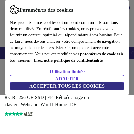
Télécharger l'application
Télécharger
Paramètres des cookies
Utilisez refurbed rapidement et facilement
Nos produits et nos cookies ont un point commun : ils sont tous
deux réutilisés. En réutilisant les cookies, nous pouvons vous
fournir un contenu optimisé qui répond mieux à vos besoins. Pour
ce faire, nous devons analyser votre comportement de navigation
au moyen de cookies tiers. Bien sûr, uniquement avec votre
Smartphones
Laptops
Tablettes
Montres connectées
Accessoires
C
consentement. Vous pouvez modifier vos
paramètres de cookies
à
tout moment. Lisez notre
politique de confidentialité
.
Accueil
Produits
Ordinateurs portables
Ordinateurs portables HP
Utilisation limitée
ADAPTER
HP EliteBook 840 G6 | i5-8365U
ACCEPTER TOUS LES COOKIES
| 14-pouces
269
,99 €
8 GB | 256 GB SSD | FP | Rétroéclairage du
clavier | Webcam | Win 11 Home | DE
(4,8/5)