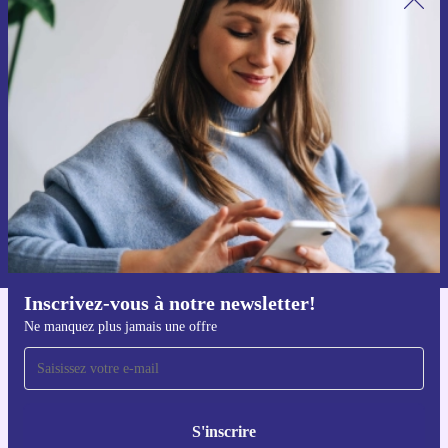
Recevoir offres et infos de refurbed
par mail
Ne manquez plus aucune offre.
S'inscrire
Retrouvez les informations sur l'utilisation des données personnelles
dans notre
politique de confidentialité
.
Inscrivez-vous à notre newsletter!
Ne manquez plus jamais une offre
Téléchargez l'application refurbed
Pour iOS et Android
S'inscrire