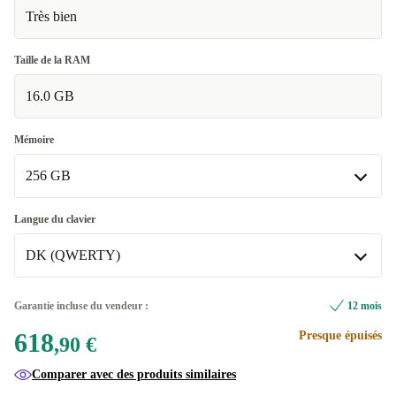
Très bien
Taille de la RAM
16.0 GB
Mémoire
256 GB
256 GB
Langue du clavier
Disponible dans d'autres variantes
DK (QWERTY)
512 GB
+181,10 €
DK (QWERTY)
Garantie incluse du vendeur :
12 mois
1000 GB
+246,10 €
618
Presque épuisés
ES (QWERTY)
+131,10 €
,90 €
2000 GB
+331,10 €
Comparer avec des produits similaires