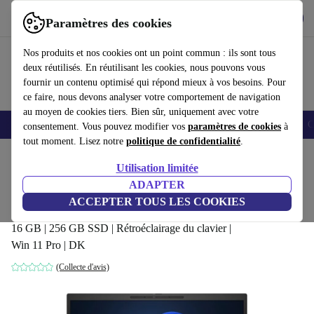
Télécharger l'application
Télécharger
Paramètres des cookies
Utilisez refurbed rapidement et facilement
Nos produits et nos cookies ont un point commun : ils sont tous
deux réutilisés. En réutilisant les cookies, nous pouvons vous
fournir un contenu optimisé qui répond mieux à vos besoins. Pour
ce faire, nous devons analyser votre comportement de navigation
au moyen de cookies tiers. Bien sûr, uniquement avec votre
Smartphones
Laptops
Tablettes
Montres connectées
Accessoires
C
consentement. Vous pouvez modifier vos
paramètres de cookies
à
tout moment. Lisez notre
politique de confidentialité
.
Accueil
Produits
Ordinateurs portables
Ordinateurs portables HP
Utilisation limitée
ADAPTER
HP EliteBook 830 G9 | i5-1245U
ACCEPTER TOUS LES COOKIES
| 13.3-pouces
618
,90 €
16 GB | 256 GB SSD | Rétroéclairage du clavier |
Win 11 Pro | DK
(Collecte d'avis)