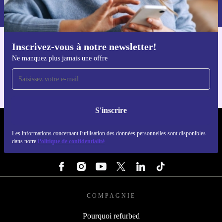
dans notre
politique de confidentialité
.
Inscrivez-vous à notre newsletter!
Téléchargez l'application refurbed
Ne manquez plus jamais une offre
Pour iOS et Android
S'inscrire
REFURBED FRANCE - RETHINK NEW.
Les informations concernant l'utilisation des données personnelles sont disponibles
dans notre
Politique de confidentialité
SUIVEZ-NOUS
COMPAGNIE
Pourquoi refurbed