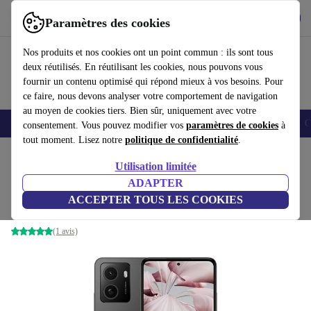
Télécharger l'application
Télécharger
Paramètres des cookies
Utilisez refurbed rapidement et facilement
Nos produits et nos cookies ont un point commun : ils sont tous
deux réutilisés. En réutilisant les cookies, nous pouvons vous
fournir un contenu optimisé qui répond mieux à vos besoins. Pour
ce faire, nous devons analyser votre comportement de navigation
au moyen de cookies tiers. Bien sûr, uniquement avec votre
Smartphones
Laptops
Tablettes
Montres connectées
Accessoires
C
consentement. Vous pouvez modifier vos
paramètres de cookies
à
tout moment. Lisez notre
politique de confidentialité
.
Accueil
Produits
Téléphones & Smartphones
Utilisation limitée
ADAPTER
HMD Pulse
ACCEPTER TOUS LES COOKIES
4 GB | 64 GB | Dual-SIM | Meteor Black
(1 avis)