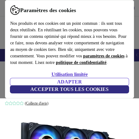
Télécharger l'application
Télécharger
Paramètres des cookies
Utilisez refurbed rapidement et facilement
Nos produits et nos cookies ont un point commun : ils sont tous
deux réutilisés. En réutilisant les cookies, nous pouvons vous
fournir un contenu optimisé qui répond mieux à vos besoins. Pour
ce faire, nous devons analyser votre comportement de navigation
au moyen de cookies tiers. Bien sûr, uniquement avec votre
Smartphones
Laptops
Tablettes
Montres connectées
Accessoires
C
consentement. Vous pouvez modifier vos
paramètres de cookies
à
tout moment. Lisez notre
politique de confidentialité
.
Accueil
Produits
Accessoires
Accessoires Ordinateur
Composants informatique
Utilisation limitée
ADAPTER
Gigabyte AORUS Waterforce X
ACCEPTER TOUS LES COOKIES
360
(Collecte d'avis)