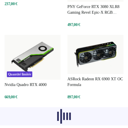
237,00 €
PNY GeForce RTX 3080 XLR8
Gaming Revel Epic-X RGB
Triple Fan LHR
497,00 €
Quantité limitée
ASRock Radeon RX 6900 XT OC
Nvidia Quadro RTX 4000
Formula
669,00 €
897,00 €
Les produits recommandés dans d'autres
catégories ne se chargent pas pour le