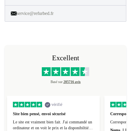
en 40 étapes. Profitez de 30 jours d'essai gratuit et constatez par
vous-même.
service@refurbed.fr
Excellent
Basé sur
205716 avis
vérifié
Site bien pensé, envoi sécurisé
Correspond 