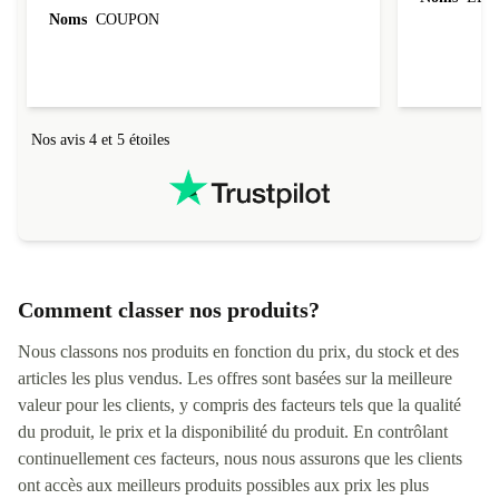
Le site est vraiment bien fait. J'ai commandé un
Correspond à
ordinateur et on voit le prix et la disponibiltié
Noms
LEO
évoluer au fil des caractéristiques choisies.
Noms
COUPON
L'envoi de l'ordinateur s'est fait dans les délais.
Le suivi du colis fonctionnait parfaitement.
Nos avis 4 et 5 étoiles
Comment classer nos produits?
Nous classons nos produits en fonction du prix, du stock et des
articles les plus vendus. Les offres sont basées sur la meilleure
valeur pour les clients, y compris des facteurs tels que la qualité
du produit, le prix et la disponibilité du produit. En contrôlant
continuellement ces facteurs, nous nous assurons que les clients