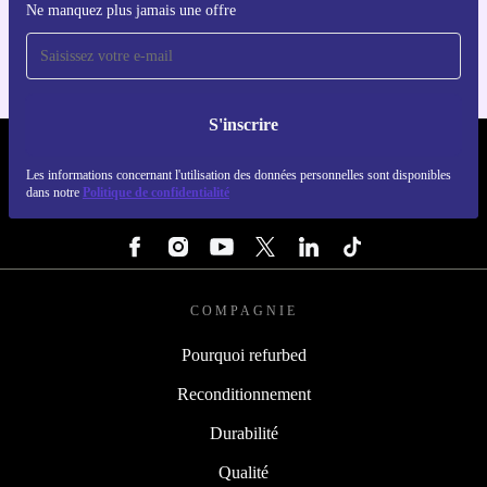
Inscrivez-vous à notre newsletter!
Téléchargez l'application refurbed
Ne manquez plus jamais une offre
Pour iOS et Android
S'inscrire
REFURBED FRANCE - RETHINK NEW.
Les informations concernant l'utilisation des données personnelles sont disponibles
dans notre
Politique de confidentialité
SUIVEZ-NOUS
COMPAGNIE
Pourquoi refurbed
Reconditionnement
Durabilité