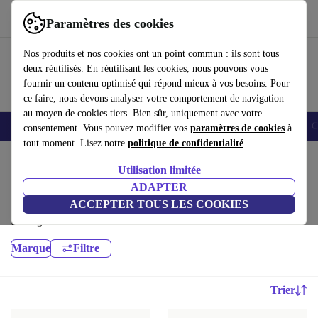
Télécharger l'application
Télécharger
Paramètres des cookies
Utilisez refurbed rapidement et facilement
Nos produits et nos cookies ont un point commun : ils sont tous
deux réutilisés. En réutilisant les cookies, nous pouvons vous
fournir un contenu optimisé qui répond mieux à vos besoins. Pour
ce faire, nous devons analyser votre comportement de navigation
au moyen de cookies tiers. Bien sûr, uniquement avec votre
Smartphones
Laptops
Tablettes
Montres connectées
Accessoires
C
consentement. Vous pouvez modifier vos
paramètres de cookies
à
tout moment. Lisez notre
politique de confidentialité
.
Accueil
Produits
Accessoires
Accessoires Ordinateur
Utilisation limitée
Composants informatiques:
ADAPTER
ACCEPTER TOUS LES COOKIES
Composants informatiques pour votre appareil, de haute qualité et à prix
avantageux. Garantie 12 mois minimum
Marque
Filtre
Trier