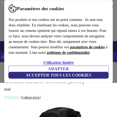
Télécharger l'application
Télécharger
Paramètres des cookies
Utilisez refurbed rapidement et facilement
Nos produits et nos cookies ont un point commun : ils sont tous
deux réutilisés. En réutilisant les cookies, nous pouvons vous
fournir un contenu optimisé qui répond mieux à vos besoins. Pour
ce faire, nous devons analyser votre comportement de navigation
au moyen de cookies tiers. Bien sûr, uniquement avec votre
Smartphones
Laptops
Tablettes
Montres connectées
Accessoires
C
consentement. Vous pouvez modifier vos
paramètres de cookies
à
tout moment. Lisez notre
politique de confidentialité
.
💰-5% EXTRA sur les iPhones – Code: IPHONEDEAL -
CGV
Utilisation limitée
Accueil
Produits
Montres connectées
ADAPTER
ACCEPTER TOUS LES COOKIES
Garmin Instinct Tactical (2019)
noir
(Collecte d'avis)