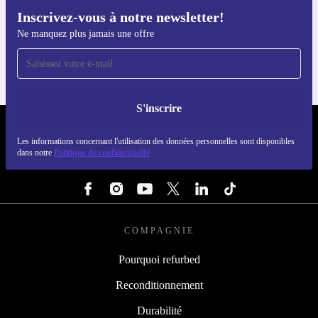
Inscrivez-vous à notre newsletter!
Téléchargez l'application refurbed
Ne manquez plus jamais une offre
Pour iOS et Android
S'inscrire
REFURBED FRANCE - RETHINK NEW.
Les informations concernant l'utilisation des données personnelles sont disponibles
dans notre
Politique de confidentialité
SUIVEZ-NOUS
COMPAGNIE
Pourquoi refurbed
Reconditionnement
Durabilité