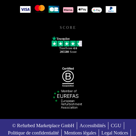
SCORE
Trustpilot
TrustScore
4.6
205580
Score
© Refurbed Marketplace GmbH
Accessibilités
CGU
Politique de confidentialité
Mentions légales
Legal Notices