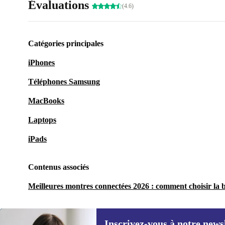
Évaluations
(4.6)
Catégories principales
iPhones
Téléphones Samsung
MacBooks
Laptops
iPads
Contenus associés
Meilleures montres connectées 2026 : comment choisir la 
Inscrivez-vous à notre news