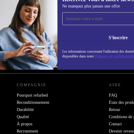
Ne manquez plus jamais une offre
Recevoir offres et infos de
refurbed par mail
Ne manquez plus aucune offre.
Retrouvez les i
S'inscrire
politique de co
Les informations concernant l'utilisation des donné
disponibles dans notre
Politique de confidentialit
REFURBED FRANCE - RETHINK NEW.
COMPAGNIE
AIDE
Pourquoi refurbed
FAQ
Reconditionnement
États des produ
Durabilité
Retour
Qualité
Conditions de 
À propos
Contact
Recrutement
Devenir reven