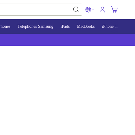
Phones
Téléphones Samsung
iPads
MacBooks
iPhone 13
iPho