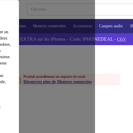
ops
Tablettes
Montres connectées
Accessoires
Casques audio
i
nt un
 deux
💰-5% EXTRA sur les iPhones – Code: IPHONEDEAL -
CGV
ookies,
n
 mieux
nous
au
Produit actuellement en rupture de stock
sûr,
Découvrez plus de Montres connectées
t