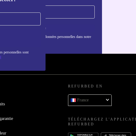
S'inscrire
nformations sur l'utilisation des données personnelles dans notre
nfidentialité
.
es personnelles sont
é
REFURBED EN
France
its
garantie
TÉLÉCHARGEZ L'APPLICAT
REFURBED
deur