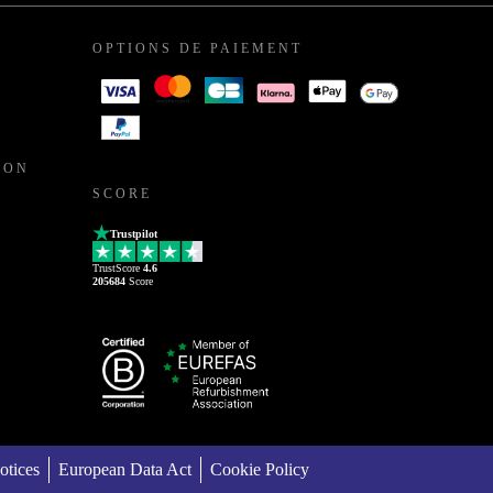
OPTIONS DE PAIEMENT
ION
SCORE
Trustpilot
TrustScore
4.6
205684
Score
otices
European Data Act
Cookie Policy