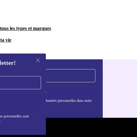
tous les types et marques
ta vie
letter!
S'inscrire
nformations sur l'utilisation des données personnelles dans notre
nfidentialité
.
es personnelles sont
é