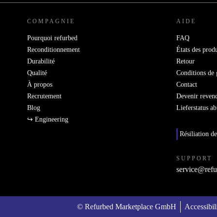
COMPAGNIE
AIDE
Pourquoi refurbed
FAQ
Reconditionnement
États des produ
Durabilité
Retour
Qualité
Conditions de 
À propos
Contact
Recrutement
Devenir reven
Blog
Lieferstatus a
↪ Engineering
Résiliation de
SUPPORT
service@refu
© Refurbed Marketplace GmbH
Accessibil