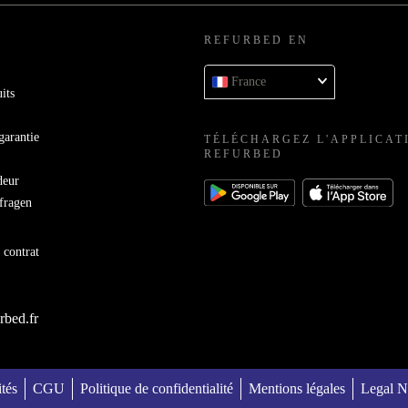
REFURBED EN
France
its
garantie
TÉLÉCHARGEZ L'APPLICAT
REFURBED
deur
bfragen
 contrat
rbed.fr
ités
CGU
Politique de confidentialité
Mentions légales
Legal N