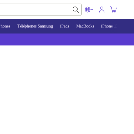
Phones
Téléphones Samsung
iPads
MacBooks
iPhone 13
iPho