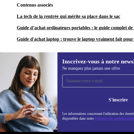
Contenus associés
La tech de la rentrée qui mérite sa place dans le sac
Guide d’achat ordinateurs portables : le guide complet de 
Guide d'achat laptop : trouve le laptop vraiment fait pour 
Inscrivez-vous à notre news
Ne manquez plus jamais une offre
Recevoir offres et infos de
refurbed par mail
Ne manquez plus aucune offre.
Retrouvez les i
S'inscrire
politique de co
Les informations concernant l'utilisation des donné
disponibles dans notre
Politique de confidentialit
REFURBED FRANCE - RETHINK NEW.