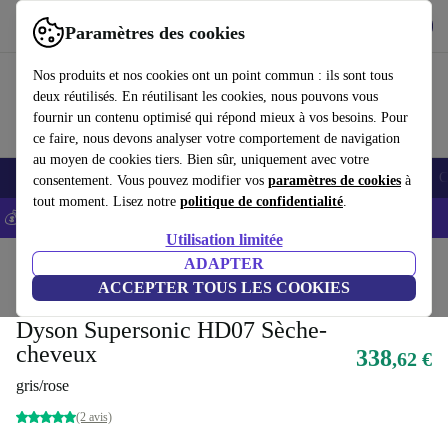
Télécharger l'application
Télécharger
Paramètres des cookies
Utilisez refurbed rapidement et facilement
Nos produits et nos cookies ont un point commun : ils sont tous
deux réutilisés. En réutilisant les cookies, nous pouvons vous
fournir un contenu optimisé qui répond mieux à vos besoins. Pour
ce faire, nous devons analyser votre comportement de navigation
au moyen de cookies tiers. Bien sûr, uniquement avec votre
Smartphones
Laptops
Tablettes
Montres connectées
Accessoires
C
consentement. Vous pouvez modifier vos
paramètres de cookies
à
tout moment. Lisez notre
politique de confidentialité
.
💰-5% EXTRA sur les iPhones – Code: IPHONEDEAL -
CGV
Utilisation limitée
Accueil
Produits
Santé & Beauté
ADAPTER
Soins du corps
ACCEPTER TOUS LES COOKIES
Meilleure offre
Dyson Supersonic HD07 Sèche-
cheveux
338
,62 €
gris/rose
(2 avis)