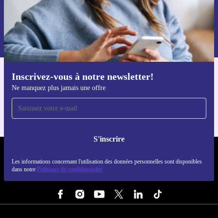
S'inscrire
Retrouvez les informations sur l'utilisation des données personnelles
dans notre
politique de confidentialité
.
Inscrivez-vous à notre newsletter!
Téléchargez l'application refurbed
Ne manquez plus jamais une offre
Pour iOS et Android
S'inscrire
REFURBED FRANCE - RETHINK NEW.
Les informations concernant l'utilisation des données personnelles sont disponibles
dans notre
Politique de confidentialité
SUIVEZ-NOUS