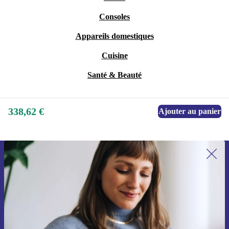
Consoles
Appareils domestiques
Cuisine
Santé & Beauté
338,62 €
Ajouter au panier
Recevoir offres et infos de refurbed
par mail
Ne manquez plus aucune offre.