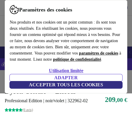
Télécharger l'application
Télécharger
Paramètres des cookies
Utilisez refurbed rapidement et facilement
Nos produits et nos cookies ont un point commun : ils sont tous
deux réutilisés. En réutilisant les cookies, nous pouvons vous
fournir un contenu optimisé qui répond mieux à vos besoins. Pour
ce faire, nous devons analyser votre comportement de navigation
au moyen de cookies tiers. Bien sûr, uniquement avec votre
Smartphones
Laptops
Tablettes
Montres connectées
Accessoires
C
consentement. Vous pouvez modifier vos
paramètres de cookies
à
tout moment. Lisez notre
politique de confidentialité
.
💰-5% EXTRA sur les iPhones – Code: IPHONEDEAL -
CGV
Utilisation limitée
Accueil
Produits
Santé & Beauté
ADAPTER
Soins du corps
ACCEPTER TOUS LES COOKIES
Dyson Corrale™ Lisseur
209
,00 €
Professional Edition | noir/violet | 322962-02
(6 avis)