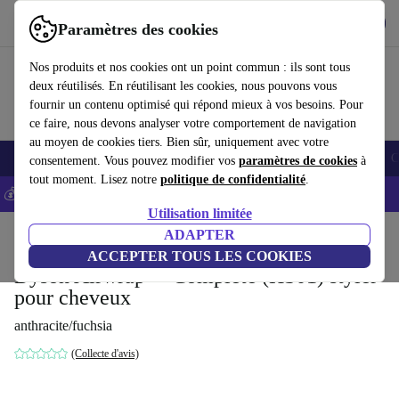
Télécharger l'application
Télécharger
Paramètres des cookies
Utilisez refurbed rapidement et facilement
Nos produits et nos cookies ont un point commun : ils sont tous
deux réutilisés. En réutilisant les cookies, nous pouvons vous
fournir un contenu optimisé qui répond mieux à vos besoins. Pour
ce faire, nous devons analyser votre comportement de navigation
au moyen de cookies tiers. Bien sûr, uniquement avec votre
Smartphones
Laptops
Tablettes
Montres connectées
Accessoires
C
consentement. Vous pouvez modifier vos
paramètres de cookies
à
tout moment. Lisez notre
politique de confidentialité
.
💰-5% EXTRA sur les iPhones – Code: IPHONEDEAL -
CGV
Utilisation limitée
Accueil
Produits
Santé & Beauté
ADAPTER
Soins du corps
ACCEPTER TOUS LES COOKIES
Dyson Airwrap™ Complete (HS01) styler
pour cheveux
anthracite/fuchsia
(Collecte d'avis)