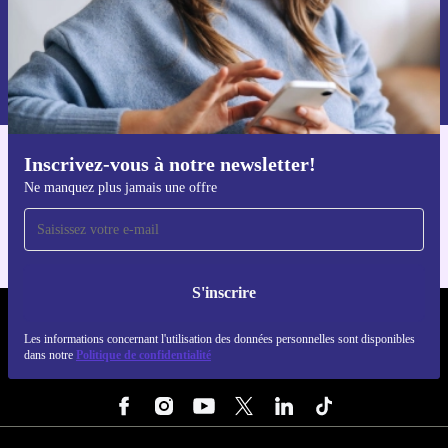
S'inscrire
Retrouvez les informations sur l'utilisation des données personnelles
dans notre
politique de confidentialité
.
Inscrivez-vous à notre newsletter!
Téléchargez l'application refurbed
Ne manquez plus jamais une offre
Pour iOS et Android
S'inscrire
REFURBED FRANCE - RETHINK NEW.
Les informations concernant l'utilisation des données personnelles sont disponibles
dans notre
Politique de confidentialité
SUIVEZ-NOUS