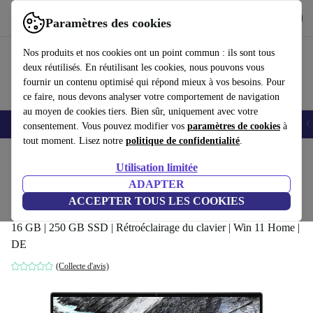
Télécharger l'application
Télécharger
Paramètres des cookies
Utilisez refurbed rapidement et facilement
Nos produits et nos cookies ont un point commun : ils sont tous
deux réutilisés. En réutilisant les cookies, nous pouvons vous
fournir un contenu optimisé qui répond mieux à vos besoins. Pour
ce faire, nous devons analyser votre comportement de navigation
au moyen de cookies tiers. Bien sûr, uniquement avec votre
Smartphones
Laptops
Tablettes
Montres connectées
Accessoires
C
consentement. Vous pouvez modifier vos
paramètres de cookies
à
tout moment. Lisez notre
politique de confidentialité
.
Accueil
Produits
Ordinateurs portables
Ordinateurs portables Dell
Utilisation limitée
ADAPTER
Dell XPS 13 9380 | i5-8365U | 13.3-
ACCEPTER TOUS LES COOKIES
pouces
16 GB | 250 GB SSD | Rétroéclairage du clavier | Win 11 Home |
DE
(Collecte d'avis)