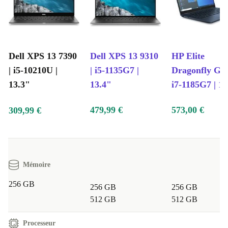
Dell XPS 13 7390
Dell XPS 13 9310
HP Elite
| i5-10210U |
| i5-1135G7 |
Dragonfly G2 
13.3"
13.4"
i7-1185G7 | 13
479,99 €
573,00 €
309,99 €
Mémoire
256 GB
256 GB
256 GB
512 GB
512 GB
Processeur