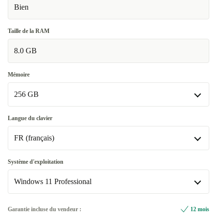
Bien
Taille de la RAM
8.0 GB
Mémoire
256 GB
256 GB
Langue du clavier
Disponible dans d'autres variantes
FR (français)
512 GB | Détecteur d'empreinte, US (anglais américain)
+180,01 €
FR (français)
Système d'exploitation
1000 GB | Détecteur d'empreinte, US (anglais américain)
+245,01 €
Windows 11 Professional
US (anglais américain)
+130,01 €
2000 GB | Détecteur d'empreinte, US (anglais américain)
+330,01 €
Windows 11 Home
Garantie incluse du vendeur :
12 mois