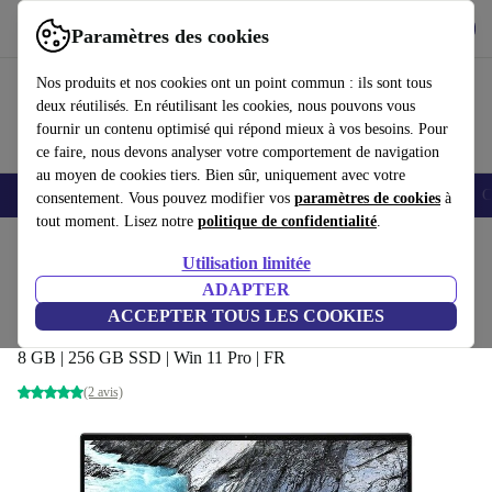
Télécharger l'application
Télécharger
Paramètres des cookies
Utilisez refurbed rapidement et facilement
Nos produits et nos cookies ont un point commun : ils sont tous
deux réutilisés. En réutilisant les cookies, nous pouvons vous
fournir un contenu optimisé qui répond mieux à vos besoins. Pour
ce faire, nous devons analyser votre comportement de navigation
au moyen de cookies tiers. Bien sûr, uniquement avec votre
Smartphones
Laptops
Tablettes
Montres connectées
Accessoires
C
consentement. Vous pouvez modifier vos
paramètres de cookies
à
tout moment. Lisez notre
politique de confidentialité
.
Accueil
Produits
Ordinateurs portables
Ordinateurs portables Dell
Utilisation limitée
ADAPTER
Dell XPS 13 7390 | i5-10210U |
ACCEPTER TOUS LES COOKIES
13.3"
309
,99 €
8 GB | 256 GB SSD | Win 11 Pro | FR
(2 avis)