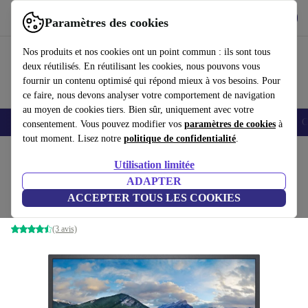
Télécharger l'application
Télécharger
Paramètres des cookies
Utilisez refurbed rapidement et facilement
Nos produits et nos cookies ont un point commun : ils sont tous
deux réutilisés. En réutilisant les cookies, nous pouvons vous
fournir un contenu optimisé qui répond mieux à vos besoins. Pour
ce faire, nous devons analyser votre comportement de navigation
au moyen de cookies tiers. Bien sûr, uniquement avec votre
Smartphones
Laptops
Tablettes
Montres connectées
Accessoires
C
consentement. Vous pouvez modifier vos
paramètres de cookies
à
tout moment. Lisez notre
politique de confidentialité
.
Accueil
Produits
Écrans
Utilisation limitée
ADAPTER
Dell SE2422H | 23.8"
ACCEPTER TOUS LES COOKIES
80
,00 €
pied inclus | Noir
(3 avis)