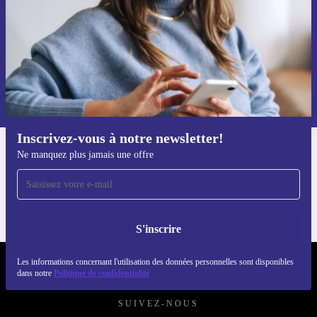
S'inscrire
Retrouvez les informations sur l'utilisation des données personnelles
dans notre
politique de confidentialité
.
Inscrivez-vous à notre newsletter!
Ne manquez plus jamais une offre
Téléchargez l'application refurbed
Pour iOS et Android
S'inscrire
Les informations concernant l'utilisation des données personnelles sont disponibles
REFURBED FRANCE - RETHINK NEW.
dans notre
Politique de confidentialité
SUIVEZ-NOUS