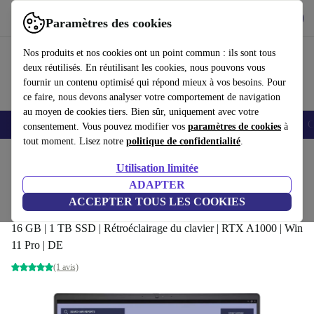
Télécharger l'application
Télécharger
Paramètres des cookies
Utilisez refurbed rapidement et facilement
Nos produits et nos cookies ont un point commun : ils sont tous
deux réutilisés. En réutilisant les cookies, nous pouvons vous
fournir un contenu optimisé qui répond mieux à vos besoins. Pour
ce faire, nous devons analyser votre comportement de navigation
au moyen de cookies tiers. Bien sûr, uniquement avec votre
Smartphones
Laptops
Tablettes
Montres connectées
Accessoires
C
consentement. Vous pouvez modifier vos
paramètres de cookies
à
tout moment. Lisez notre
politique de confidentialité
.
Accueil
Produits
Ordinateurs portables
Ordinateurs portables Dell
Utilisation limitée
ADAPTER
Dell Precision 7680 | i7-13850HX | 16-
ACCEPTER TOUS LES COOKIES
pouces
16 GB | 1 TB SSD | Rétroéclairage du clavier | RTX A1000 | Win
11 Pro | DE
(1 avis)