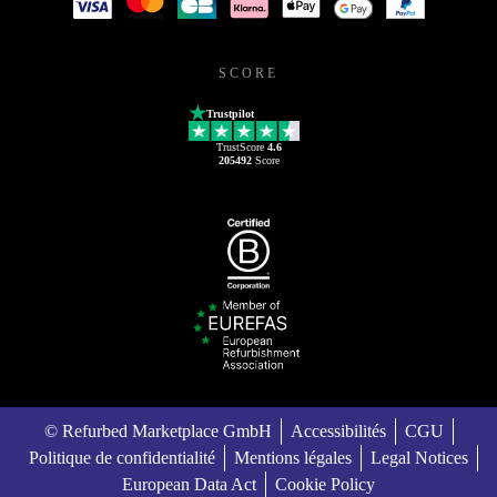
SCORE
Trustpilot
TrustScore
4.6
205492
Score
© Refurbed Marketplace GmbH
Accessibilités
CGU
Politique de confidentialité
Mentions légales
Legal Notices
European Data Act
Cookie Policy