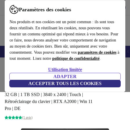
Télécharger l'application
Télécharger
Paramètres des cookies
Utilisez refurbed rapidement et facilement
Nos produits et nos cookies ont un point commun : ils sont tous
deux réutilisés. En réutilisant les cookies, nous pouvons vous
fournir un contenu optimisé qui répond mieux à vos besoins. Pour
ce faire, nous devons analyser votre comportement de navigation
au moyen de cookies tiers. Bien sûr, uniquement avec votre
Smartphones
Laptops
Tablettes
Montres connectées
Accessoires
C
consentement. Vous pouvez modifier vos
paramètres de cookies
à
tout moment. Lisez notre
politique de confidentialité
.
Accueil
Produits
Ordinateurs portables
Ordinateurs portables Dell
Utilisation limitée
ADAPTER
Dell Precision 7670 | i9-
ACCEPTER TOUS LES COOKIES
12950HX | 16-pouces
1 499
,00 €
32 GB | 1 TB SSD | 3840 x 2400 | Touch |
Rétroéclairage du clavier | RTX A2000 | Win 11
Pro | DE
(1 avis)