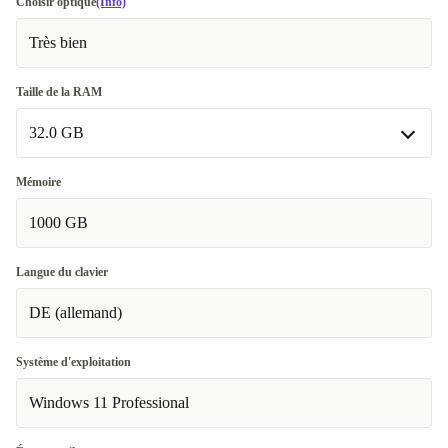
Choisir optique
(Info)
Très bien
Taille de la RAM
32.0 GB
32.0 GB
Mémoire
Disponible dans d'autres variantes
1000 GB
64.0 GB
+1 500,00 €
Langue du clavier
128.0 GB
+1 030,00 €
DE (allemand)
Système d'exploitation
Windows 11 Professional