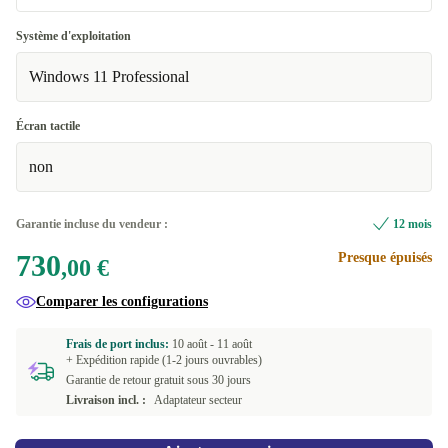
UK (QWERTY)
Optimale
Système d'exploitation
Disponible dans d'autres variantes
Windows 11 Professional
Neuve
+40,00 €
PT (QWERTY)
+40,00 €
Écran tactile
US (QWERTY)
+359,99 €
non
Garantie incluse du vendeur :
12 mois
730
Presque épuisés
,00 €
Comparer les configurations
Frais de port inclus:
10 août -
11 août
+ Expédition rapide (1-2 jours ouvrables)
Garantie de retour gratuit sous 30 jours
Livraison incl. :
Adaptateur secteur