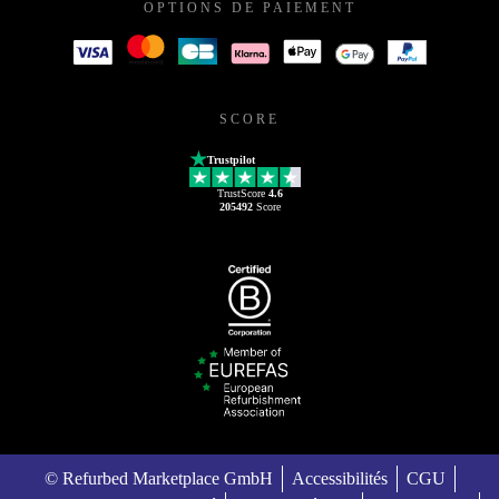
OPTIONS DE PAIEMENT
SCORE
Trustpilot
TrustScore
4.6
205492
Score
© Refurbed Marketplace GmbH
Accessibilités
CGU