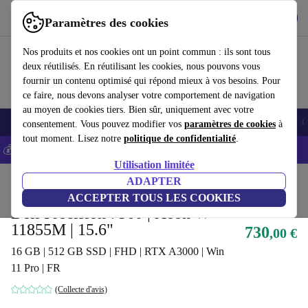
Télécharger l'application
Télécharger
Paramètres des cookies
Utilisez refurbed rapidement et facilement
Nos produits et nos cookies ont un point commun : ils sont tous
deux réutilisés. En réutilisant les cookies, nous pouvons vous
fournir un contenu optimisé qui répond mieux à vos besoins. Pour
ce faire, nous devons analyser votre comportement de navigation
au moyen de cookies tiers. Bien sûr, uniquement avec votre
Smartphones
Laptops
Tablettes
Montres connectées
Accessoires
C
consentement. Vous pouvez modifier vos
paramètres de cookies
à
tout moment. Lisez notre
politique de confidentialité
.
💰-5% EXTRA sur les iPhones – Code: IPHONEDEAL -
CGV
Utilisation limitée
Accueil
Produits
Ordinateurs portables
ADAPTER
Ordinateurs portables Dell
ACCEPTER TOUS LES COOKIES
Dell Precision 7560 | Xeon W-
11855M | 15.6"
730
,00 €
16 GB | 512 GB SSD | FHD | RTX A3000 | Win
11 Pro | FR
(Collecte d'avis)