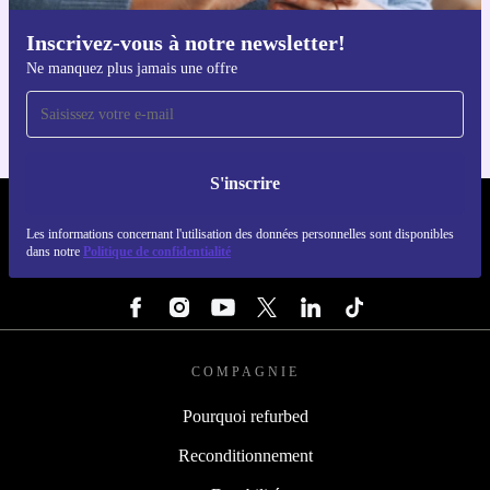
Inscrivez-vous à notre newsletter!
Téléchargez l'application refurbed
Ne manquez plus jamais une offre
Pour iOS et Android
S'inscrire
REFURBED FRANCE - RETHINK NEW.
Les informations concernant l'utilisation des données personnelles sont disponibles
dans notre
Politique de confidentialité
SUIVEZ-NOUS
COMPAGNIE
Pourquoi refurbed
Reconditionnement