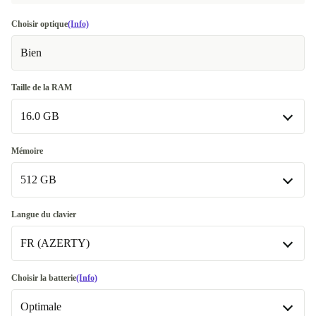
Choisir optique
(Info)
Bien
Taille de la RAM
16.0 GB
16.0 GB
Mémoire
512 GB
32.0 GB
+40,00 €
64.0 GB
512 GB
+120,00 €
Langue du clavier
FR (AZERTY)
1000 GB
+50,00 €
Disponible dans d'autres variantes
DE (QWERTZ)
Choisir la batterie
(Info)
2000 GB
+190,00 €
Optimale
FR (AZERTY)