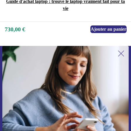
Guide d'achat laptop : trouve le laptop vraiment fait pour ta
vie
730,00 €
Ajouter au panier
Recevoir offres et infos de refurbed
par mail
Ne manquez plus aucune offre.
S'inscrire
Retrouvez les informations sur l'utilisation des données personnelles
dans notre
politique de confidentialité
.