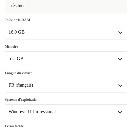
Très bien
Taille de la RAM
16.0 GB
16.0 GB
Mémoire
512 GB
64.0 GB
+439,00 €
Disponible dans d'autres variantes
512 GB
Langue du clavier
32.0 GB
+114,83 €
FR (français)
1000 GB
+77,00 €
2000 GB
FR (français)
+233,00 €
Système d'exploitation
Disponible dans d'autres variantes
Windows 11 Professional
IT (italien)
+102,19 €
Windows 11 Professional
Écran tactile