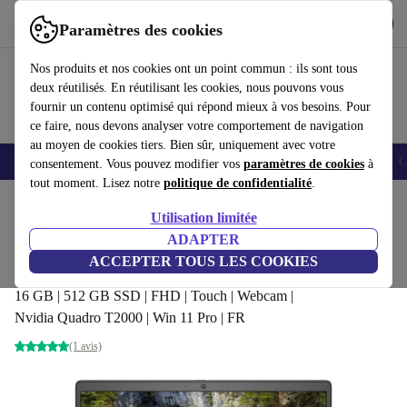
Télécharger l'application
Télécharger
Paramètres des cookies
Utilisez refurbed rapidement et facilement
Nos produits et nos cookies ont un point commun : ils sont tous
deux réutilisés. En réutilisant les cookies, nous pouvons vous
fournir un contenu optimisé qui répond mieux à vos besoins. Pour
ce faire, nous devons analyser votre comportement de navigation
au moyen de cookies tiers. Bien sûr, uniquement avec votre
Smartphones
Laptops
Tablettes
Montres connectées
Accessoires
C
consentement. Vous pouvez modifier vos
paramètres de cookies
à
tout moment. Lisez notre
politique de confidentialité
.
Accueil
Produits
Ordinateurs portables
Ordinateurs portables Dell
Utilisation limitée
ADAPTER
Dell Precision 7550 | i7-10850H |
ACCEPTER TOUS LES COOKIES
15.6"
682
,00 €
16 GB | 512 GB SSD | FHD | Touch | Webcam |
Nvidia Quadro T2000 | Win 11 Pro | FR
(1 avis)