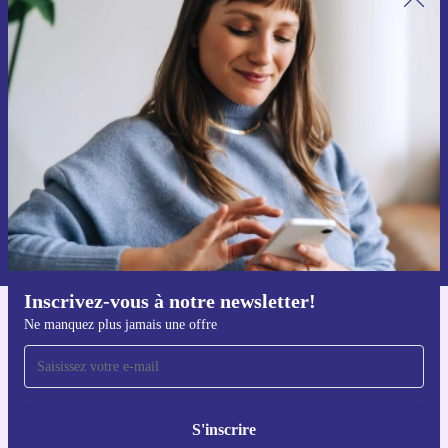
Recevoir offres et infos de refurbed
par mail
Ne manquez plus aucune offre.
S'inscrire
Retrouvez les informations sur l'utilisation des données personnelles
dans notre
politique de confidentialité
.
Inscrivez-vous à notre newsletter!
Ne manquez plus jamais une offre
Téléchargez l'application refurbed
Pour iOS et Android
S'inscrire