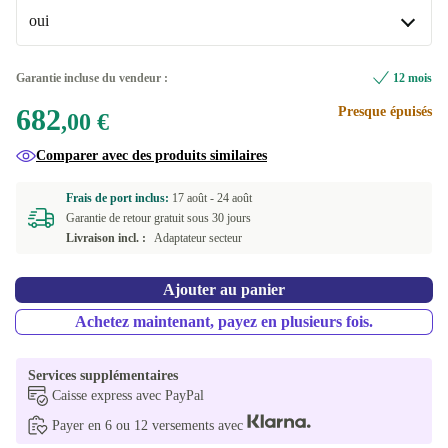
PT (portugais)
+102,19 €
Disponible dans d'autres variantes
oui
US (anglais américain)
Windows 11 Home
+114,83 €
+197,99 €
oui
Garantie incluse du vendeur :
12 mois
ND (nordique)
+116,90 €
Disponible dans d'autres variantes
682
Presque épuisés
,00 €
BE (belge)
non
+127,99 €
+114,83 €
Comparer avec des produits similaires
DE (allemand)
+276,00 €
Frais de port inclus:
17 août -
24 août
Garantie de retour gratuit sous 30 jours
Livraison incl. :
Adaptateur secteur
Ajouter au panier
Achetez maintenant, payez en plusieurs fois.
Services supplémentaires
Caisse express avec PayPal
Payer en 6 ou 12 versements avec