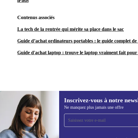
iPads
Contenus associés
La tech de la rentrée qui mérite sa place dans le sac
Guide d’achat ordinateurs portables : le guide complet de 
Guide d'achat laptop : trouve le laptop vraiment fait pour 
Inscrivez-vous à notre news
610,00 €
Ne manquez plus jamais une offre
Recevoir offres et infos de
refurbed par mail
Ne manquez plus aucune offre.