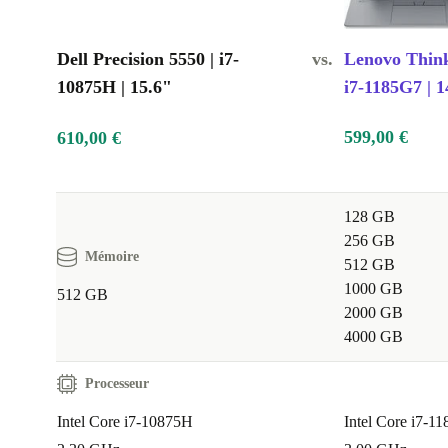
Dell Precision 5550 | i7-
vs.
Lenovo Thin
10875H | 15.6"
i7-1185G7 | 1
599,00 €
610,00 €
128 GB
256 GB
Mémoire
512 GB
1000 GB
512 GB
2000 GB
4000 GB
Processeur
Intel Core i7-10875H
Intel Core i7-1