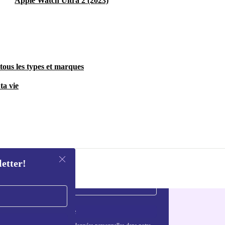
Apple Watch Ultra 2 (2023)
tous les types et marques
ta vie
letter!
S'inscrire