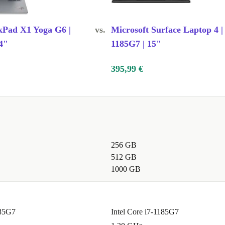
kPad X1 Yoga G6 |
vs.
Microsoft Surface Laptop 4 | 
4"
1185G7 | 15"
395,99 €
256 GB
512 GB
1000 GB
185G7
Intel Core i7-1185G7