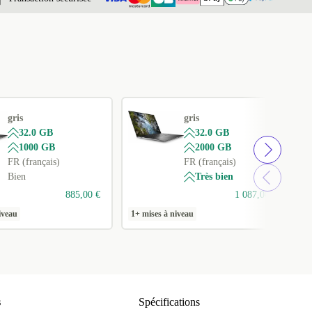
gris
gris
32.0 GB
32.0 GB
1000 GB
2000 GB
FR (français)
FR (français)
Bien
Très bien
885,00 €
1 087,00 €
iveau
1+ mises à niveau
1
s
Spécifications