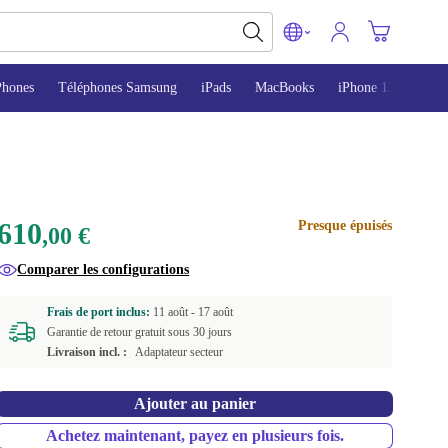
Phones
Téléphones Samsung
iPads
MacBooks
iPhone 13
iPho
610
Presque épuisés
,00 €
Comparer les configurations
Frais de port inclus:
11 août -
17 août
Garantie de retour gratuit sous 30 jours
Livraison incl. :
Adaptateur secteur
Ajouter au panier
Achetez maintenant, payez en plusieurs fois.