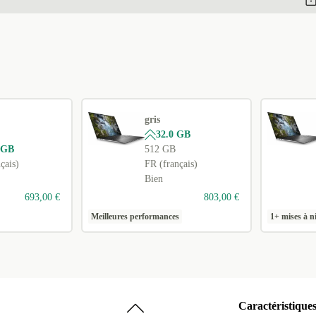
gris
32.0 GB
 GB
512 GB
çais)
FR (français)
Bien
693,00 €
803,00 €
Meilleures performances
1+ mises à n
Caractéristique