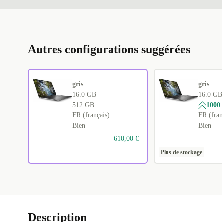
Autres configurations suggérées
gris
gris
16.0 GB
16.0 GB
512 GB
1000
FR (français)
FR (fran
Bien
Bien
610,00 €
Plus de stockage
Description