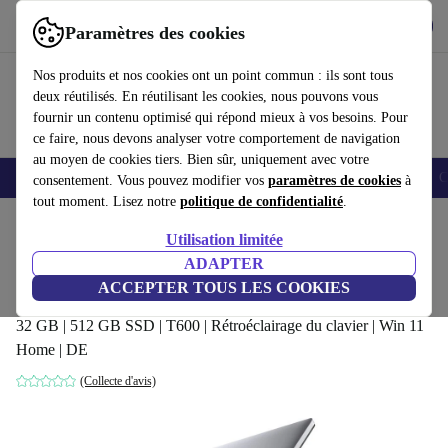
Télécharger l'application
Télécharger
Paramètres des cookies
Utilisez refurbed rapidement et facilement
Nos produits et nos cookies ont un point commun : ils sont tous
deux réutilisés. En réutilisant les cookies, nous pouvons vous
fournir un contenu optimisé qui répond mieux à vos besoins. Pour
ce faire, nous devons analyser votre comportement de navigation
au moyen de cookies tiers. Bien sûr, uniquement avec votre
Smartphones
Laptops
Tablettes
Montres connectées
Accessoires
C
consentement. Vous pouvez modifier vos
paramètres de cookies
à
tout moment. Lisez notre
politique de confidentialité
.
Accueil
Produits
Ordinateurs portables
Ordinateurs portables Dell
Utilisation limitée
ADAPTER
Dell Precision 3561 | i9-11950H | 15.6-
ACCEPTER TOUS LES COOKIES
pouces
32 GB | 512 GB SSD | T600 | Rétroéclairage du clavier | Win 11
Home | DE
(Collecte d'avis)