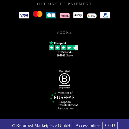
OPTIONS DE PAIEMENT
SCORE
Trustpilot
TrustScore
4.6
205903
Score
© Refurbed Marketplace GmbH
Accessibilités
CGU