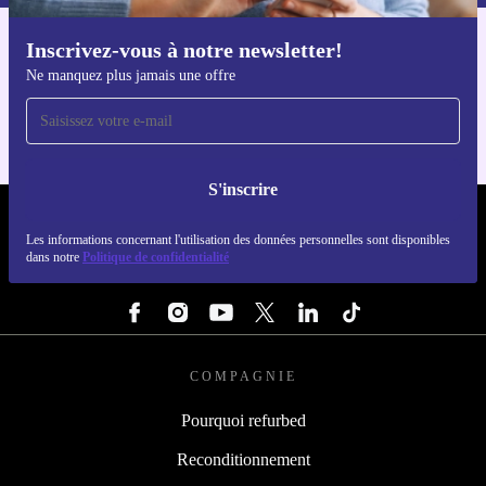
Inscrivez-vous à notre newsletter!
Téléchargez l'application refurbed
Ne manquez plus jamais une offre
Pour iOS et Android
S'inscrire
REFURBED FRANCE - RETHINK NEW.
Les informations concernant l'utilisation des données personnelles sont disponibles
dans notre
Politique de confidentialité
SUIVEZ-NOUS
COMPAGNIE
Pourquoi refurbed
Reconditionnement