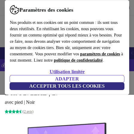
Télécharger l'application
Télécharger
Paramètres des cookies
Utilisez refurbed rapidement et facilement
Nos produits et nos cookies ont un point commun : ils sont tous
deux réutilisés. En réutilisant les cookies, nous pouvons vous
fournir un contenu optimisé qui répond mieux à vos besoins. Pour
ce faire, nous devons analyser votre comportement de navigation
au moyen de cookies tiers. Bien sûr, uniquement avec votre
Smartphones
Laptops
Tablettes
Montres connectées
Accessoires
C
consentement. Vous pouvez modifier vos
paramètres de cookies
à
tout moment. Lisez notre
politique de confidentialité
.
💰-5% EXTRA sur les iPhones – Code: IPHONEDEAL -
CGV
Utilisation limitée
Accueil
Produits
Écrans
ADAPTER
ACCEPTER TOUS LES COOKIES
Dell P2722HE | 27"
avec pied | Noir
(2 avis)