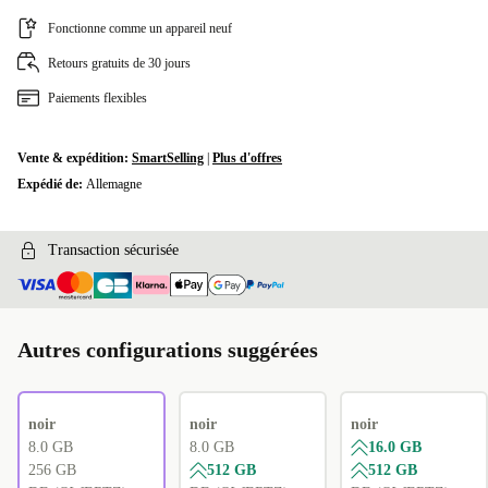
Fonctionne comme un appareil neuf
Retours gratuits de 30 jours
Paiements flexibles
Vente & expédition:
SmartSelling
|
Plus d'offres
Expédié de:
Allemagne
Transaction sécurisée
Autres configurations suggérées
noir
noir
noir
8.0 GB
8.0 GB
16.0 GB
256 GB
512 GB
512 GB