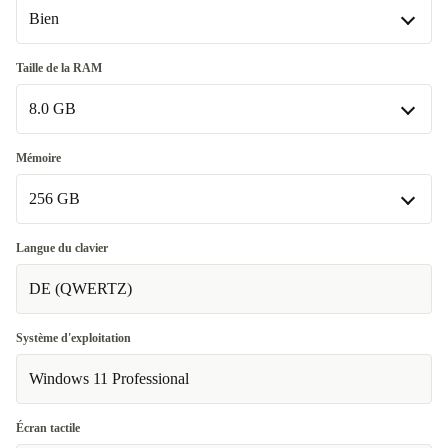
Bien
Bien
Taille de la RAM
8.0 GB
Très bien
+50,00 €
Excellent
8.0 GB
+80,00 €
Mémoire
Disponible dans d'autres variantes
256 GB
16.0 GB
+65,00 €
256 GB
Langue du clavier
DE (QWERTZ)
512 GB
+40,00 €
1000 GB
+135,00 €
Système d'exploitation
Windows 11 Professional
Écran tactile