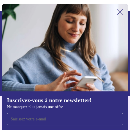
Recevoir offres et infos de refurbed
par mail
Ne manquez plus aucune offre.
S'inscrire
Retrouvez les informations sur l'utilisation des données personnelles
dans notre
politique de confidentialité
.
Inscrivez-vous à notre newsletter!
Ne manquez plus jamais une offre
Téléchargez l'application refurbed
Pour iOS et Android