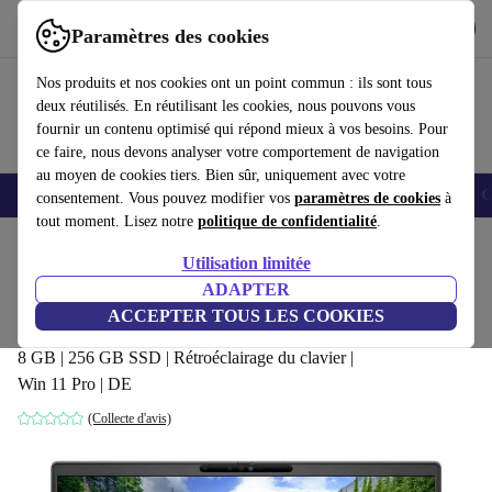
Télécharger l'application
Télécharger
Paramètres des cookies
Utilisez refurbed rapidement et facilement
Nos produits et nos cookies ont un point commun : ils sont tous
deux réutilisés. En réutilisant les cookies, nous pouvons vous
fournir un contenu optimisé qui répond mieux à vos besoins. Pour
ce faire, nous devons analyser votre comportement de navigation
au moyen de cookies tiers. Bien sûr, uniquement avec votre
Smartphones
Laptops
Tablettes
Montres connectées
Accessoires
C
consentement. Vous pouvez modifier vos
paramètres de cookies
à
tout moment. Lisez notre
politique de confidentialité
.
Accueil
Produits
Ordinateurs portables
Ordinateurs portables Dell
Utilisation limitée
ADAPTER
Dell Latitude 7530 | i5-1245U |
ACCEPTER TOUS LES COOKIES
15.6"
588
,99 €
8 GB | 256 GB SSD | Rétroéclairage du clavier |
Win 11 Pro | DE
(Collecte d'avis)