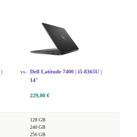
 |
vs.
Dell Latitude 7400 | i5-8365U |
14"
229,00 €
128 GB
240 GB
256 GB