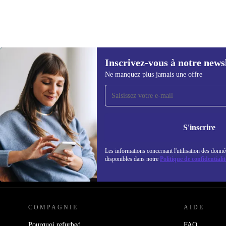
Inscrivez-vous à notre news
241,58 €
Ne manquez plus jamais une offre
Recevoir offres et infos de
refurbed par mail
Ne manquez plus aucune offre.
Retrouvez les i
S'inscrire
politique de co
Les informations concernant l'utilisation des donné
disponibles dans notre
Politique de confidentialit
REFURBED FRANCE - RETHINK NEW.
COMPAGNIE
AIDE
Pourquoi refurbed
FAQ