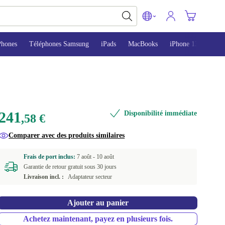
Phones
Téléphones Samsung
iPads
MacBooks
iPhone 13
iPho
241
Disponibilité immédiate
,58 €
Comparer avec des produits similaires
Frais de port inclus:
7 août -
10 août
Garantie de retour gratuit sous 30 jours
Livraison incl. :
Adaptateur secteur
Ajouter au panier
Achetez maintenant, payez en plusieurs fois.