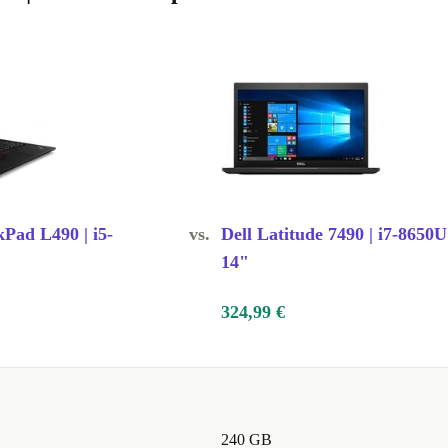
Pad L490 | i5-
vs.
Dell Latitude 7490 | i7-8650U
14"
324,99 €
240 GB