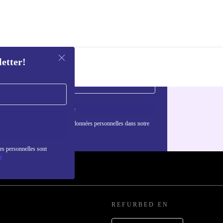
letter!
S'inscrire
nformations sur l'utilisation des données personnelles dans notre
nfidentialité
.
es personnelles sont
é
REFURBED EN