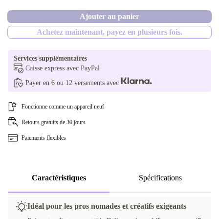
Disponible dans d'autres variantes
Ajouter au panier
1000 GB
FR (français)
non
Achetez maintenant, payez en plusieurs fois.
2000 GB
Services supplémentaires
Caisse express avec PayPal
Payer en 6 ou 12 versements avec
Fonctionne comme un appareil neuf
Retours gratuits de 30 jours
Paiements flexibles
Caractéristiques
Spécifications
Idéal pour les pros nomades et créatifs exigeants