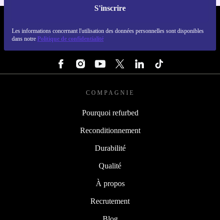
S'inscrire
REFURBED FRANCE - RETHINK NEW.
Les informations concernant l'utilisation des données personnelles sont disponibles
dans notre
Politique de confidentialité
SUIVEZ-NOUS
COMPAGNIE
Pourquoi refurbed
Reconditionnement
Durabilité
Qualité
À propos
Recrutement
Blog