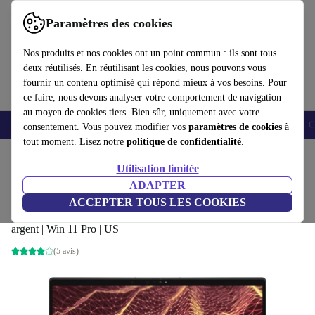
Télécharger l'application
Télécharger
Paramètres des cookies
Utilisez refurbed rapidement et facilement
Nos produits et nos cookies ont un point commun : ils sont tous
deux réutilisés. En réutilisant les cookies, nous pouvons vous
fournir un contenu optimisé qui répond mieux à vos besoins. Pour
ce faire, nous devons analyser votre comportement de navigation
au moyen de cookies tiers. Bien sûr, uniquement avec votre
Smartphones
Laptops
Tablettes
Montres connectées
Accessoires
C
consentement. Vous pouvez modifier vos
paramètres de cookies
à
tout moment. Lisez notre
politique de confidentialité
.
Accueil
Produits
Ordinateurs portables
Ordinateurs portables Dell
Utilisation limitée
ADAPTER
Dell Latitude 7430 | i7-1265U | 14-pouces
ACCEPTER TOUS LES COOKIES
32 GB | 512 GB SSD | FHD | Touch | Rétroéclairage du clavier |
argent | Win 11 Pro | US
(5 avis)