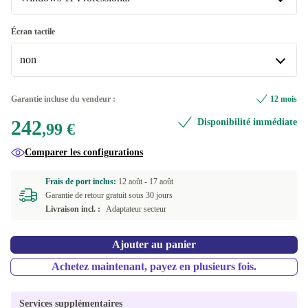
+109,27 €
SE (suédois)
Windows 11 Home
+109,27 €
+1,00 €
Écran tactile
Disponible dans d'autres variantes
non
Windows 11 Professional
BE (belge)
+167,31 €
non
Garantie incluse du vendeur :
12 mois
CZ (tchèque)
+167,31 €
Disponible dans d'autres variantes
242
Disponibilité immédiate
,99 €
PT (portugais)
oui
+167,31 €
+167,31 €
Comparer les configurations
Frais de port inclus:
12 août -
17 août
Garantie de retour gratuit sous 30 jours
Livraison incl. :
Adaptateur secteur
Ajouter au panier
Achetez maintenant, payez en plusieurs fois.
Services supplémentaires