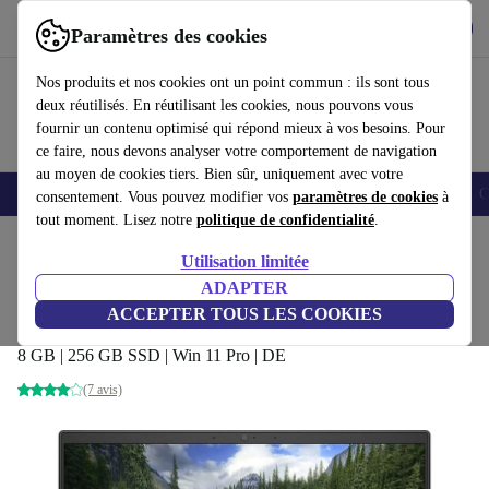
Télécharger l'application
Télécharger
Paramètres des cookies
Utilisez refurbed rapidement et facilement
Nos produits et nos cookies ont un point commun : ils sont tous
deux réutilisés. En réutilisant les cookies, nous pouvons vous
fournir un contenu optimisé qui répond mieux à vos besoins. Pour
ce faire, nous devons analyser votre comportement de navigation
au moyen de cookies tiers. Bien sûr, uniquement avec votre
Smartphones
Laptops
Tablettes
Montres connectées
Accessoires
C
consentement. Vous pouvez modifier vos
paramètres de cookies
à
tout moment. Lisez notre
politique de confidentialité
.
Accueil
Produits
Ordinateurs portables
Ordinateurs portables Dell
Utilisation limitée
ADAPTER
Dell Latitude 7390 | i5-8250U |
ACCEPTER TOUS LES COOKIES
13.3"
242
,99 €
8 GB | 256 GB SSD | Win 11 Pro | DE
(7 avis)