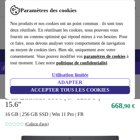
Télécharger l'application
Télécharger
Paramètres des cookies
Utilisez refurbed rapidement et facilement
Nos produits et nos cookies ont un point commun : ils sont tous
deux réutilisés. En réutilisant les cookies, nous pouvons vous
fournir un contenu optimisé qui répond mieux à vos besoins. Pour
ce faire, nous devons analyser votre comportement de navigation
au moyen de cookies tiers. Bien sûr, uniquement avec votre
Smartphones
Laptops
Tablettes
Montres connectées
Accessoires
C
consentement. Vous pouvez modifier vos
paramètres de cookies
à
tout moment. Lisez notre
politique de confidentialité
.
💰-5% EXTRA sur les iPhones – Code: IPHONEDEAL -
CGV
Utilisation limitée
Accueil
Produits
Ordinateurs portables
ADAPTER
Ordinateurs portables Dell
ACCEPTER TOUS LES COOKIES
Dell Latitude 5530 | i7-1255U |
15.6"
668
,90 €
16 GB | 256 GB SSD | Win 11 Pro | FR
(Collecte d'avis)