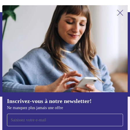
Recevoir offres et infos de refurbed
par mail
Ne manquez plus aucune offre.
S'inscrire
Retrouvez les informations sur l'utilisation des données personnelles
dans notre
politique de confidentialité
.
Inscrivez-vous à notre newsletter!
Ne manquez plus jamais une offre
Téléchargez l'application refurbed
Pour iOS et Android