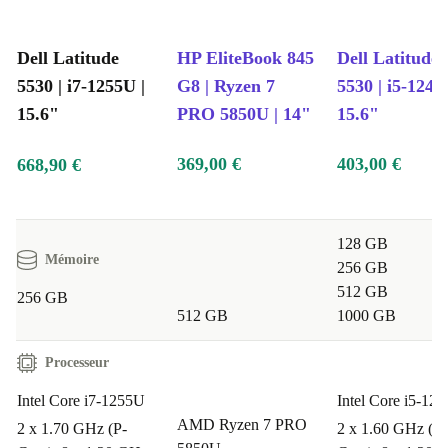
Dell Latitude
HP EliteBook 845
Dell Latitude
5530 | i7-1255U |
G8 | Ryzen 7
5530 | i5-1245
15.6"
PRO 5850U | 14"
15.6"
369,00 €
403,00 €
668,90 €
128 GB
Mémoire
256 GB
512 GB
256 GB
512 GB
1000 GB
Processeur
Intel Core i7-1255U
Intel Core i5-12
AMD Ryzen 7 PRO
2 x 1.70 GHz (P-
2 x 1.60 GHz (P-