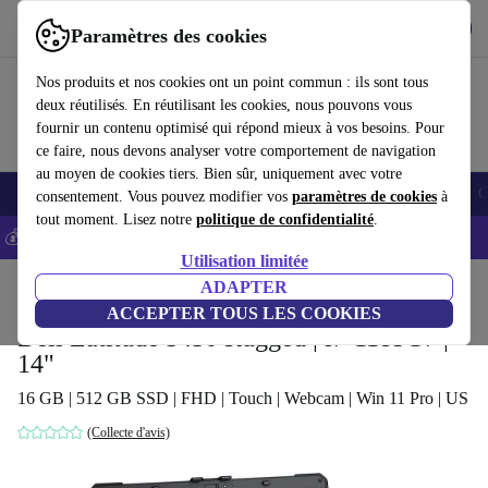
Télécharger l'application
Télécharger
Paramètres des cookies
Utilisez refurbed rapidement et facilement
Nos produits et nos cookies ont un point commun : ils sont tous
deux réutilisés. En réutilisant les cookies, nous pouvons vous
fournir un contenu optimisé qui répond mieux à vos besoins. Pour
ce faire, nous devons analyser votre comportement de navigation
au moyen de cookies tiers. Bien sûr, uniquement avec votre
Smartphones
Laptops
Tablettes
Montres connectées
Accessoires
C
consentement. Vous pouvez modifier vos
paramètres de cookies
à
tout moment. Lisez notre
politique de confidentialité
.
💰-5% EXTRA sur les iPhones – Code: IPHONEDEAL -
CGV
Utilisation limitée
Accueil
Produits
Ordinateurs portables
ADAPTER
Ordinateurs portables Dell
ACCEPTER TOUS LES COOKIES
Dell Latitude 5430 Rugged | i7-1185G7 |
14"
16 GB | 512 GB SSD | FHD | Touch | Webcam | Win 11 Pro | US
(Collecte d'avis)