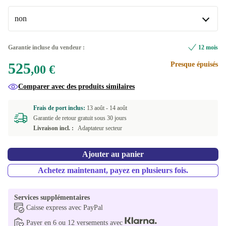
2000 GB
+295,00 €
Disponible dans d'autres variantes
non
US (anglais américain)
-136,00 €
non
Garantie incluse du vendeur :
12 mois
FR (français)
-96,13 €
Disponible dans d'autres variantes
525
Presque épuisés
,00 €
DE (allemand)
oui
+42,00 €
-96,00 €
Comparer avec des produits similaires
UK (anglais britannique)
+10,07 €
Frais de port inclus:
13 août -
14 août
Garantie de retour gratuit sous 30 jours
SE (suédois)
+42,00 €
Livraison incl. :
Adaptateur secteur
Ajouter au panier
Achetez maintenant, payez en plusieurs fois.
Services supplémentaires
Caisse express avec PayPal
Payer en 6 ou 12 versements avec