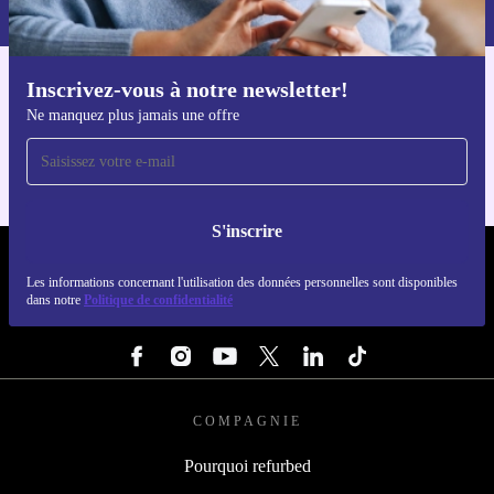
dans notre
politique de confidentialité
.
Inscrivez-vous à notre newsletter!
Téléchargez l'application refurbed
Ne manquez plus jamais une offre
Pour iOS et Android
S'inscrire
REFURBED FRANCE - RETHINK NEW.
Les informations concernant l'utilisation des données personnelles sont disponibles
dans notre
Politique de confidentialité
SUIVEZ-NOUS
COMPAGNIE
Pourquoi refurbed