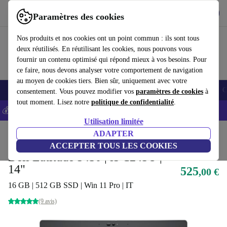
Télécharger l'application
Télécharger
Paramètres des cookies
Utilisez refurbed rapidement et facilement
Nos produits et nos cookies ont un point commun : ils sont tous
deux réutilisés. En réutilisant les cookies, nous pouvons vous
fournir un contenu optimisé qui répond mieux à vos besoins. Pour
ce faire, nous devons analyser votre comportement de navigation
au moyen de cookies tiers. Bien sûr, uniquement avec votre
Smartphones
Laptops
Tablettes
Montres connectées
Accessoires
C
consentement. Vous pouvez modifier vos
paramètres de cookies
à
tout moment. Lisez notre
politique de confidentialité
.
💰-5% EXTRA sur les iPhones – Code: IPHONEDEAL -
CGV
Utilisation limitée
Accueil
Produits
Ordinateurs portables
ADAPTER
Ordinateurs portables Dell
ACCEPTER TOUS LES COOKIES
Dell Latitude 5430 | i5-1245U |
14"
525
,00 €
16 GB | 512 GB SSD | Win 11 Pro | IT
(9 avis)