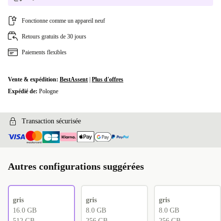
Fonctionne comme un appareil neuf
Retours gratuits de 30 jours
Paiements flexibles
Vente & expédition:
BestAssent
|
Plus d'offres
Expédié de:
Pologne
Transaction sécurisée
Autres configurations suggérées
gris
gris
gris
16.0 GB
8.0 GB
8.0 GB
512 GB
256 GB
256 GB