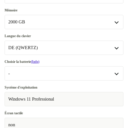
16.0 GB
Mémoire
Disponible dans d'autres variantes
2000 GB
8.0 GB
2000 GB
Langue du clavier
Disponible dans d'autres variantes
DE (QWERTZ)
256 GB
DE (QWERTZ)
Choisir la batterie
(Info)
512 GB
Disponible dans d'autres variantes
-
IT (QWERTY)
-
Système d'exploitation
Disponible dans d'autres variantes
Windows 11 Professional
Optimale
Écran tactile
Neuve
non