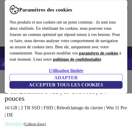
Télécharger l'application
Télécharger
Paramètres des cookies
Utilisez refurbed rapidement et facilement
Nos produits et nos cookies ont un point commun : ils sont tous
deux réutilisés. En réutilisant les cookies, nous pouvons vous
fournir un contenu optimisé qui répond mieux à vos besoins. Pour
ce faire, nous devons analyser votre comportement de navigation
au moyen de cookies tiers. Bien sûr, uniquement avec votre
Smartphones
Laptops
Tablettes
Montres connectées
Accessoires
C
consentement. Vous pouvez modifier vos
paramètres de cookies
à
tout moment. Lisez notre
politique de confidentialité
.
💰-5% EXTRA sur les iPhones – Code: IPHONEDEAL -
CGV
Utilisation limitée
Accueil
Produits
Ordinateurs portables
ADAPTER
Ordinateurs portables Dell
ACCEPTER TOUS LES COOKIES
Dell Latitude 5411 | i5-10300H | 14-
pouces
16 GB | 2 TB SSD | FHD | Rétroéclairage du clavier | Win 11 Pro
| DE
(Collecte d'avis)