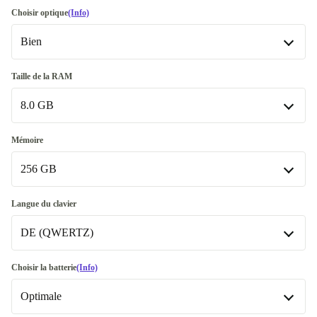
Choisir optique
(Info)
Bien
Bien
Taille de la RAM
8.0 GB
Très bien
+29,92 €
Excellent
8.0 GB
+44,92 €
Mémoire
256 GB
16.0 GB
+34,92 €
32.0 GB
256 GB
+94,93 €
Langue du clavier
DE (QWERTZ)
512 GB
+44,16 €
1000 GB
DE (QWERTZ)
+129,92 €
Choisir la batterie
(Info)
Optimale
BE (AZERTY)
+30,00 €