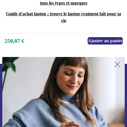
tous les types et marques
Guide d'achat laptop : trouve le laptop vraiment fait pour ta
vie
250,07 €
Ajouter au panier
Recevoir offres et infos de refurbed
par mail
Ne manquez plus aucune offre.
S'inscrire