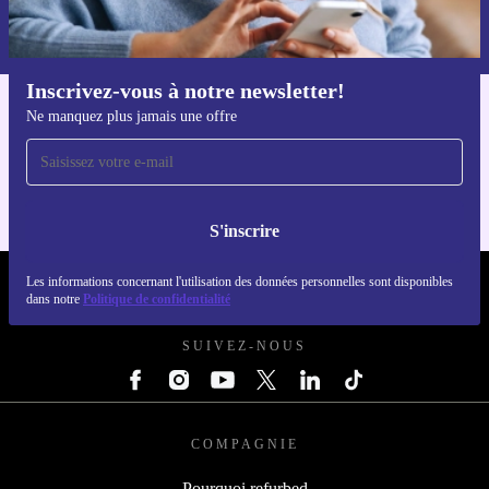
Retrouvez les informations sur l'utilisation des données personnelles
dans notre
politique de confidentialité
.
Inscrivez-vous à notre newsletter!
Ne manquez plus jamais une offre
Téléchargez l'application refurbed
Pour iOS et Android
S'inscrire
Les informations concernant l'utilisation des données personnelles sont disponibles
REFURBED FRANCE - RETHINK NEW.
dans notre
Politique de confidentialité
SUIVEZ-NOUS
COMPAGNIE
Pourquoi refurbed