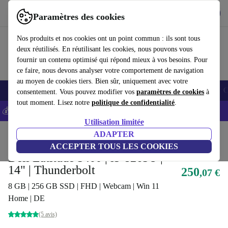
Télécharger l'application
Télécharger
Paramètres des cookies
Utilisez refurbed rapidement et facilement
Nos produits et nos cookies ont un point commun : ils sont tous
deux réutilisés. En réutilisant les cookies, nous pouvons vous
fournir un contenu optimisé qui répond mieux à vos besoins. Pour
ce faire, nous devons analyser votre comportement de navigation
au moyen de cookies tiers. Bien sûr, uniquement avec votre
Smartphones
Laptops
Tablettes
Montres connectées
Accessoires
C
consentement. Vous pouvez modifier vos
paramètres de cookies
à
tout moment. Lisez notre
politique de confidentialité
.
💰-5% EXTRA sur les iPhones – Code: IPHONEDEAL -
CGV
Utilisation limitée
Accueil
Produits
Ordinateurs portables
ADAPTER
Ordinateurs portables Dell
ACCEPTER TOUS LES COOKIES
Dell Latitude 5400 | i5-8265U |
14" | Thunderbolt
250
,07 €
8 GB | 256 GB SSD | FHD | Webcam | Win 11
Home | DE
(5 avis)