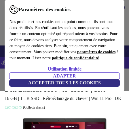
Télécharger l'application
Télécharger
Paramètres des cookies
Utilisez refurbed rapidement et facilement
Nos produits et nos cookies ont un point commun : ils sont tous
deux réutilisés. En réutilisant les cookies, nous pouvons vous
fournir un contenu optimisé qui répond mieux à vos besoins. Pour
ce faire, nous devons analyser votre comportement de navigation
au moyen de cookies tiers. Bien sûr, uniquement avec votre
Smartphones
Laptops
Tablettes
Montres connectées
Accessoires
C
consentement. Vous pouvez modifier vos
paramètres de cookies
à
tout moment. Lisez notre
politique de confidentialité
.
💰-5% EXTRA sur les iPhones – Code: IPHONEDEAL -
CGV
Utilisation limitée
Accueil
Produits
Ordinateurs portables
ADAPTER
Ordinateurs portables Dell
ACCEPTER TOUS LES COOKIES
Dell Latitude 3550 | i5-1335U | 15.6"
16 GB | 1 TB SSD | Rétroéclairage du clavier | Win 11 Pro | DE
(Collecte d'avis)