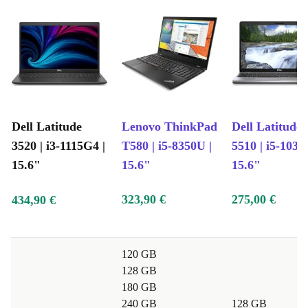
Dell Latitude
Lenovo ThinkPad
Dell Latitude 
3520 | i3-1115G4 |
T580 | i5-8350U |
5510 | i5-1031
15.6"
15.6"
15.6"
323,90 €
275,00 €
434,90 €
120 GB
128 GB
180 GB
240 GB
128 GB