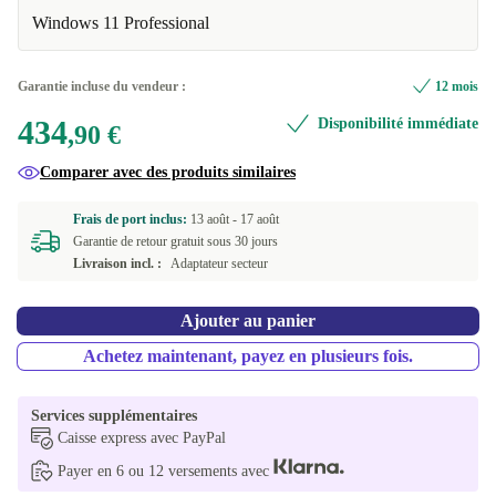
Windows 11 Professional
Neuve
+109,10 €
Garantie incluse du vendeur :
12 mois
434
Disponibilité immédiate
,90 €
Comparer avec des produits similaires
Frais de port inclus:
13 août -
17 août
Garantie de retour gratuit sous 30 jours
Livraison incl. :
Adaptateur secteur
Ajouter au panier
Achetez maintenant, payez en plusieurs fois.
Services supplémentaires
Caisse express avec PayPal
Payer en 6 ou 12 versements avec