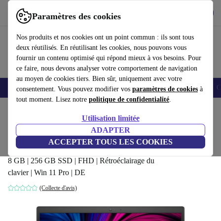
Télécharger l'application
Télécharger
Paramètres des cookies
Utilisez refurbed rapidement et facilement
Nos produits et nos cookies ont un point commun : ils sont tous
deux réutilisés. En réutilisant les cookies, nous pouvons vous
fournir un contenu optimisé qui répond mieux à vos besoins. Pour
ce faire, nous devons analyser votre comportement de navigation
au moyen de cookies tiers. Bien sûr, uniquement avec votre
Smartphones
Laptops
Tablettes
Montres connectées
Accessoires
C
consentement. Vous pouvez modifier vos
paramètres de cookies
à
tout moment. Lisez notre
politique de confidentialité
.
Accueil
Produits
Ordinateurs portables
Ordinateurs portables Dell
Utilisation limitée
ADAPTER
Dell Latitude 3520 | i3-1115G4 |
ACCEPTER TOUS LES COOKIES
15.6-pouces
434
,90 €
8 GB | 256 GB SSD | FHD | Rétroéclairage du
clavier | Win 11 Pro | DE
(Collecte d'avis)