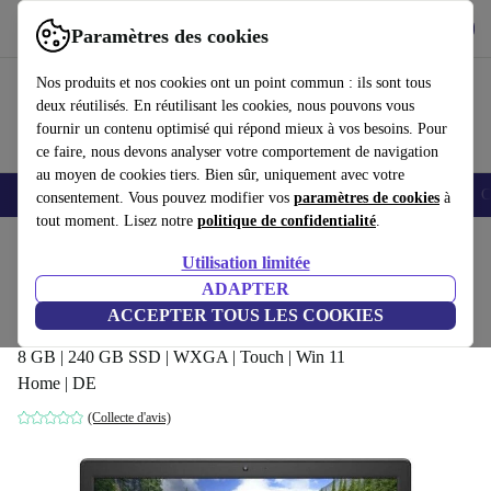
Télécharger l'application
Télécharger
Paramètres des cookies
Utilisez refurbed rapidement et facilement
Nos produits et nos cookies ont un point commun : ils sont tous
deux réutilisés. En réutilisant les cookies, nous pouvons vous
fournir un contenu optimisé qui répond mieux à vos besoins. Pour
ce faire, nous devons analyser votre comportement de navigation
au moyen de cookies tiers. Bien sûr, uniquement avec votre
Smartphones
Laptops
Tablettes
Montres connectées
Accessoires
C
consentement. Vous pouvez modifier vos
paramètres de cookies
à
tout moment. Lisez notre
politique de confidentialité
.
Accueil
Produits
Ordinateurs portables
Ordinateurs portables Dell
Utilisation limitée
ADAPTER
Dell Latitude 15 3500 | i5-8265U
ACCEPTER TOUS LES COOKIES
| 15.6"
350
,85 €
8 GB | 240 GB SSD | WXGA | Touch | Win 11
Home | DE
(Collecte d'avis)