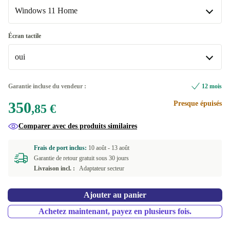
FR (AZERTY)
+29,14 €
Windows 11 Home
Neuve
+40,15 €
IT (QWERTY)
+29,14 €
Windows 11 Home
Écran tactile
ND (QWERTY)
+29,14 €
oui
Windows 11 Professional
SE (QWERTY)
+29,14 €
oui
Garantie incluse du vendeur :
12 mois
UK (QWERTY)
+29,14 €
Disponible dans d'autres variantes
350
Presque épuisés
,85 €
US (QWERTY)
non
+149,14 €
+29,14 €
Comparer avec des produits similaires
Frais de port inclus:
10 août -
13 août
Garantie de retour gratuit sous 30 jours
Livraison incl. :
Adaptateur secteur
Ajouter au panier
Achetez maintenant, payez en plusieurs fois.