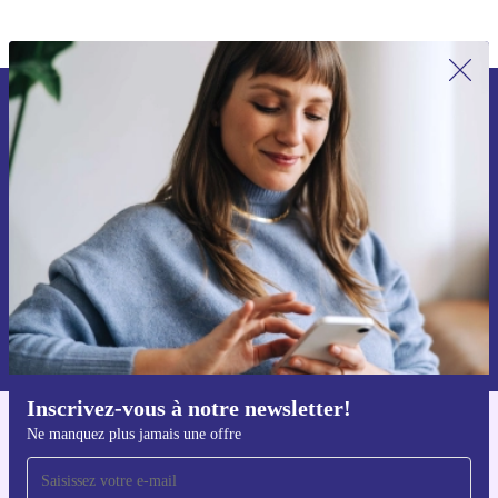
Recevoir offres et infos de refurbed
par mail
Ne manquez plus aucune offre.
S'inscrire
Retrouvez les informations sur l'utilisation des données personnelles
dans notre
politique de confidentialité
.
Inscrivez-vous à notre newsletter!
Ne manquez plus jamais une offre
Téléchargez l'application refurbed
Pour iOS et Android