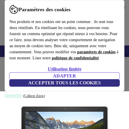
Télécharger l'application
Télécharger
Paramètres des cookies
Utilisez refurbed rapidement et facilement
Nos produits et nos cookies ont un point commun : ils sont tous
deux réutilisés. En réutilisant les cookies, nous pouvons vous
fournir un contenu optimisé qui répond mieux à vos besoins. Pour
ce faire, nous devons analyser votre comportement de navigation
au moyen de cookies tiers. Bien sûr, uniquement avec votre
Smartphones
Laptops
Tablettes
Montres connectées
Accessoires
C
consentement. Vous pouvez modifier vos
paramètres de cookies
à
tout moment. Lisez notre
politique de confidentialité
.
Accueil
Produits
Ordinateurs portables
Ordinateurs portables Dell
Utilisation limitée
ADAPTER
Dell Inspiron 15 3580 | i3-8145U | 15.6"
ACCEPTER TOUS LES COOKIES
4 GB | 1 TB HDD | Win 11 Home | US
(Collecte d'avis)