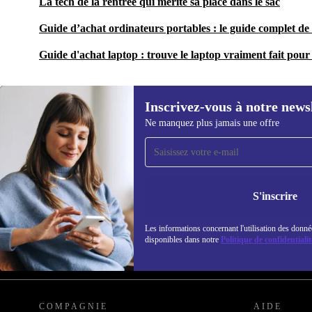
La tech de la rentrée qui mérite sa place dans le sac
Guide d’achat ordinateurs portables : le guide complet de 
Guide d'achat laptop : trouve le laptop vraiment fait pour 
Inscrivez-vous à notre news
Ne manquez plus jamais une offre
Recevoir offres et infos de
refurbed par mail
Ne manquez plus aucune offre.
Retrouvez les i
S'inscrire
politique de co
Les informations concernant l'utilisation des donné
disponibles dans notre
Politique de confidentialit
REFURBED FRANCE - RETHINK NEW.
COMPAGNIE
AIDE