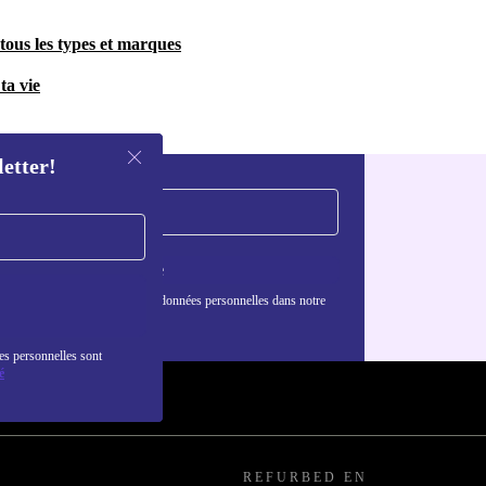
tous les types et marques
ta vie
letter!
S'inscrire
nformations sur l'utilisation des données personnelles dans notre
nfidentialité
.
es personnelles sont
é
REFURBED EN