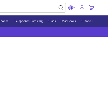
Phones
Téléphones Samsung
iPads
MacBooks
iPhone 13
iPho