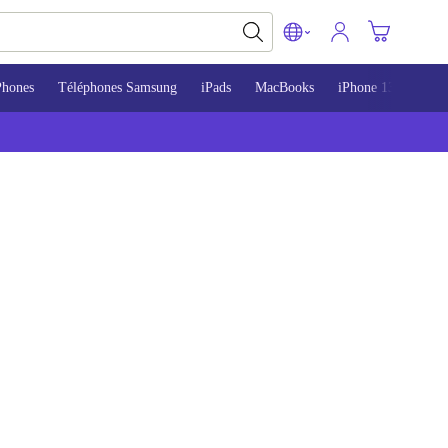
Phones
Téléphones Samsung
iPads
MacBooks
iPhone 13
iPho