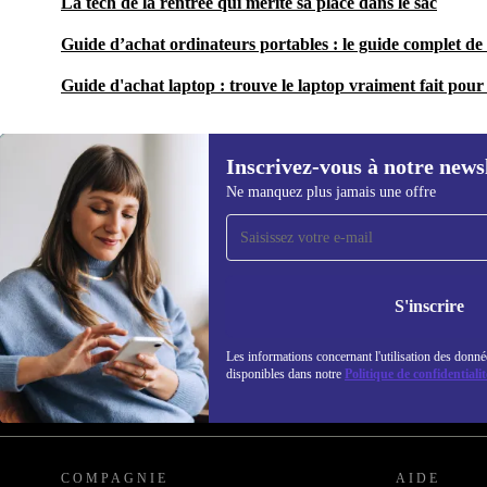
La tech de la rentrée qui mérite sa place dans le sac
Guide d’achat ordinateurs portables : le guide complet de 
Guide d'achat laptop : trouve le laptop vraiment fait pour 
Inscrivez-vous à notre news
Ne manquez plus jamais une offre
Recevoir offres et infos de
refurbed par mail
Ne manquez plus aucune offre.
Retrouvez les i
S'inscrire
politique de co
Les informations concernant l'utilisation des donné
disponibles dans notre
Politique de confidentialit
REFURBED FRANCE - RETHINK NEW.
COMPAGNIE
AIDE