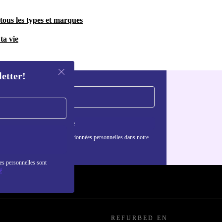
tous les types et marques
ta vie
letter!
S'inscrire
nformations sur l'utilisation des données personnelles dans notre
nfidentialité
.
es personnelles sont
é
REFURBED EN