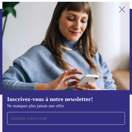
Recevoir offres et infos de refurbed
par mail
Ne manquez plus aucune offre.
S'inscrire
Retrouvez les informations sur l'utilisation des données personnelles
dans notre
politique de confidentialité
.
Inscrivez-vous à notre newsletter!
Ne manquez plus jamais une offre
Téléchargez l'application refurbed
Pour iOS et Android