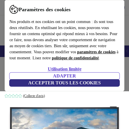
Télécharger l'application
Télécharger
Paramètres des cookies
Utilisez refurbed rapidement et facilement
Nos produits et nos cookies ont un point commun : ils sont tous
deux réutilisés. En réutilisant les cookies, nous pouvons vous
fournir un contenu optimisé qui répond mieux à vos besoins. Pour
ce faire, nous devons analyser votre comportement de navigation
au moyen de cookies tiers. Bien sûr, uniquement avec votre
Smartphones
Laptops
Tablettes
Montres connectées
Accessoires
C
consentement. Vous pouvez modifier vos
paramètres de cookies
à
tout moment. Lisez notre
politique de confidentialité
.
Accueil
Produits
Écrans
Utilisation limitée
ADAPTER
Dell C7520QT | 75-pouces
ACCEPTER TOUS LES COOKIES
2 629
,00 €
sans pied | Noir
(Collecte d'avis)