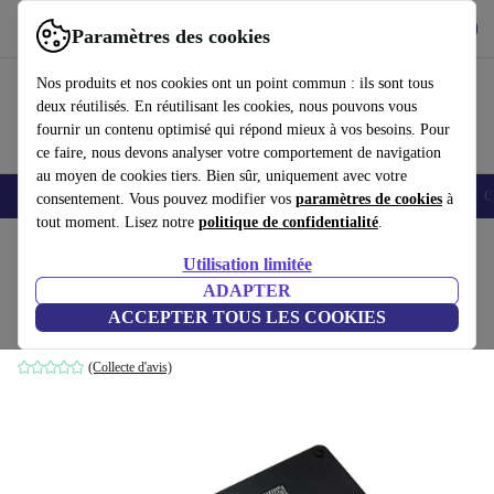
Télécharger l'application
Télécharger
Paramètres des cookies
Utilisez refurbed rapidement et facilement
Nos produits et nos cookies ont un point commun : ils sont tous
deux réutilisés. En réutilisant les cookies, nous pouvons vous
fournir un contenu optimisé qui répond mieux à vos besoins. Pour
ce faire, nous devons analyser votre comportement de navigation
au moyen de cookies tiers. Bien sûr, uniquement avec votre
Smartphones
Laptops
Tablettes
Montres connectées
Accessoires
C
consentement. Vous pouvez modifier vos
paramètres de cookies
à
tout moment. Lisez notre
politique de confidentialité
.
Accueil
Produits
Accessoires
Accessoires Ordinateur
Utilisation limitée
ADAPTER
Dell 0F4XHP Bloc d'alimentation
ACCEPTER TOUS LES COOKIES
70
,49 €
Noir | 240 W
(Collecte d'avis)