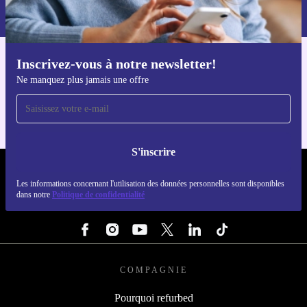
dans notre
politique de confidentialité
.
Inscrivez-vous à notre newsletter!
Téléchargez l'application refurbed
Ne manquez plus jamais une offre
Pour iOS et Android
S'inscrire
REFURBED FRANCE - RETHINK NEW.
Les informations concernant l'utilisation des données personnelles sont disponibles
dans notre
Politique de confidentialité
SUIVEZ-NOUS
COMPAGNIE
Pourquoi refurbed