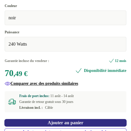
Bien
Couleur
noir
Excellent
+4,41 €
Puissance
240 Watts
Garantie incluse du vendeur :
12 mois
70
Disponibilité immédiate
,49 €
Comparer avec des produits similaires
Frais de port inclus:
11 août -
14 août
Garantie de retour gratuit sous 30 jours
Livraison incl. :
Câble
Ajouter au panier