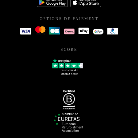
OPTIONS DE PAIEMENT
SCORE
Trustpilot
TrustScore
4.6
206002
Score